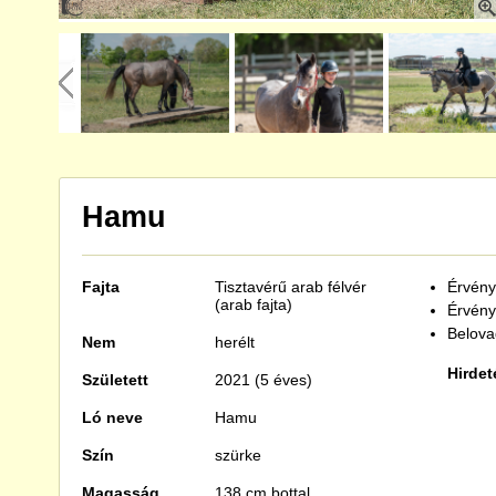
Hamu
Fajta
Tisztavérű
arab félvér
Érvénye
(arab fajta)
Érvény
Belova
Nem
herélt
Hirdet
Született
2021 (5 éves)
Ló neve
Hamu
Szín
szürke
Magasság
138 cm bottal