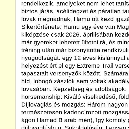
rendelkezik, amelyeket nem lehet taníta
biztos járás, acélidegzet és páratlan 
lovak megriadnak, Hamu ott kezd igazán
Sikertörténete: Hamu egy éve van Mag
kiképzése csak 2026. áprilisában kezdő
már gyereket lehetett ültetni rá, és m
tréning után már bizonyította rendkívül
nyugodtságát: egy 12 éves kislánnyal 
helyezést ért el egy Extreme Trail ve
tapasztalt versenyzők között. Számára
híd, lobogó zászlók sem voltak akadályok
lovasában. Képzettség és adottságok:
horsemanship: Kiváló viselkedésű, föld
Díjlovaglás és mozgás: Három nagyon 
természetesen kadencírozott mozgássa
ágon Hamad B arab mén), így komoly p
díjlovaglásban. Sokoldalúság: Legyen 