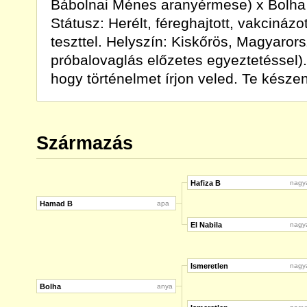
Bábolnai Ménes aranyérmese) x Bolha 
Státusz: Herélt, féreghajtott, vakcináz
teszttel. Helyszín: Kiskőrös, Magyaror
próbalovaglás előzetes egyeztetéssel).
hogy történelmet írjon veled. Te készen
Származás
Hafiza B
nagy
Hamad B
apa
El Nabila
nagy
Ismeretlen
nagy
Bolha
anya