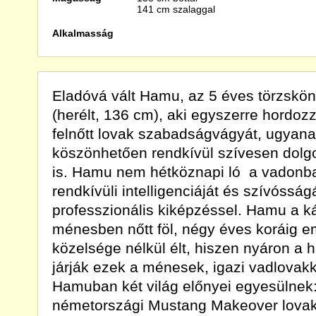
141 cm szalaggal
Alkalmasság
Eladóvá vált Hamu, az 5 éves törzskön
(herélt, 136 cm), aki egyszerre hordo
felnőtt lovak szabadságvágyát, ugyan
köszönhetően rendkívül szívesen dolgo
is. Hamu nem hétköznapi ló  a vadonb
rendkívüli intelligenciáját és szívóssá
professzionális kiképzéssel. Hamu a k
ménesben nőtt föl, négy éves koráig e
közelsége nélkül élt, hiszen nyáron a 
járják ezek a ménesek, igazi vadlovak
Hamuban két világ előnyei egyesülnek:
németországi Mustang Makeover lovak,