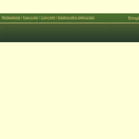
Médiaajánlat
|
Kapcsolat
|
Copyright
|
Adatkezelési tájékoztató
Böng