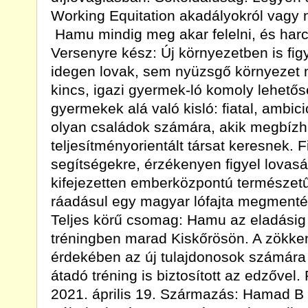
Working Equitation akadályokról vagy 
 Hamu mindig meg akar felelni, és harco
Versenyre kész: Új környezetben is f
idegen lovak, sem nyüzsgő környezet n
kincs, igazi gyermek-ló komoly lehető
gyermekek alá való kisló: fiatal, ambi
olyan családok számára, akik megbízh
teljesítményorientált társat keresnek. 
segítségekre, érzékenyen figyel lovas
kifejezetten emberközpontú természet
ráadásul egy magyar lófajta megmentés
Teljes körű csomag: Hamu az eladásig 
tréningben marad Kiskőrösön. A zökke
érdekében az új tulajdonosok számára
átadó tréning is biztosított az edzővel.
2021. április 19. Származás: Hamad B (