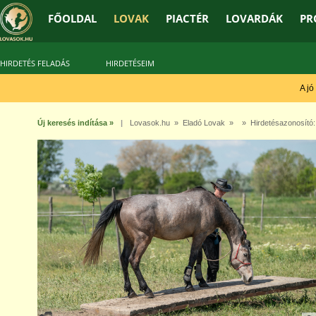
FŐOLDAL
LOVAK
PIACTÉR
LOVARDÁK
PR
HIRDETÉS FELADÁS
HIRDETÉSEIM
A jó tr
Új keresés indítása »
|
Lovasok.hu
»
Eladó Lovak
» » Hirdetésazonosító