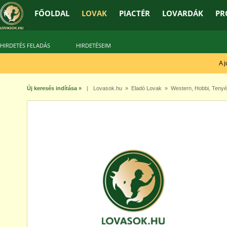
FŐOLDAL
LOVAK
PIACTÉR
LOVARDÁK
PR
HIRDETÉS FELADÁS
HIRDETÉSEIM
A jó 
Új keresés indítása »
|
Lovasok.hu
»
Eladó Lovak
»
Western
,
Hobbi
,
Tenyé