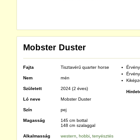
Mobster Duster
Fajta
Tisztavérű
quarter horse
Érvénye
Érvény
Nem
mén
Kiképzé
Született
2024 (2 éves)
Hirdet
Ló neve
Mobster Duster
Szín
pej
Magasság
145 cm bottal
148 cm szalaggal
Alkalmasság
western
,
hobbi
,
tenyésztés