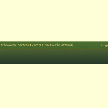
Médiaajánlat
|
Kapcsolat
|
Copyright
|
Adatkezelési tájékoztató
Böng