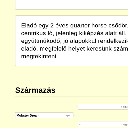
Eladó egy 2 éves quarter horse csődör
centrikus ló, jelenleg kiképzés alatt ál
együttműködő, jó alapokkal rendelkez
eladó, megfelelő helyet keresünk szá
megtekinteni.
Származás
-
nagy
Mobster Dream
apa
-
nagy