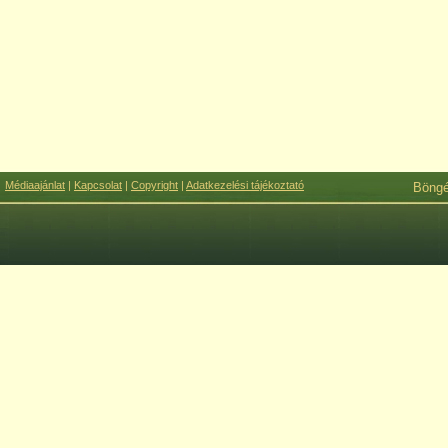
Médiaajánlat
|
Kapcsolat
|
Copyright
|
Adatkezelési tájékoztató
Böng