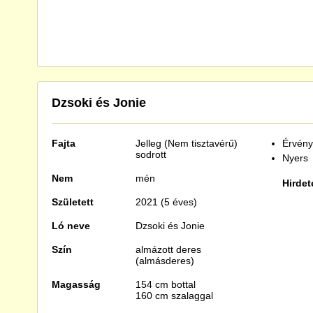
Dzsoki és Jonie
Fajta
Jelleg (Nem tisztavérű)
Érvénye
sodrott
Nyers
Nem
mén
Hirdet
Született
2021 (5 éves)
Ló neve
Dzsoki és Jonie
Szín
almázott deres
(almásderes)
Magasság
154 cm bottal
160 cm szalaggal