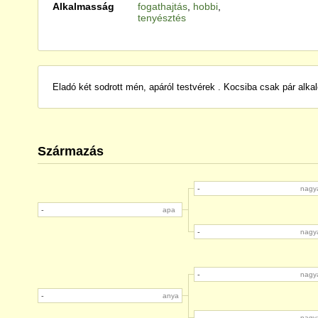
Alkalmasság
fogathajtás
,
hobbi
,
tenyésztés
Eladó két sodrott mén, apáról testvérek . Kocsiba csak pár alka
Származás
-
nagy
-
apa
-
nagy
-
nagy
-
anya
nagy