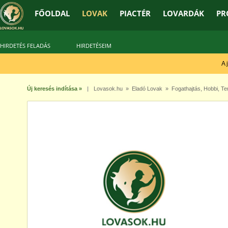
FŐOLDAL
LOVAK
PIACTÉR
LOVARDÁK
PR
HIRDETÉS FELADÁS
HIRDETÉSEIM
A jó
Új keresés indítása »
|
Lovasok.hu
»
Eladó Lovak
»
Fogathajtás
,
Hobbi
,
Te