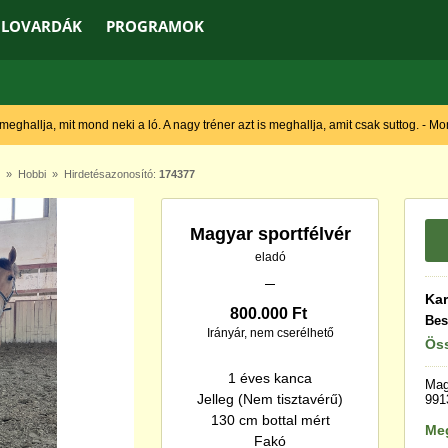
LOVARDÁK
PROGRAMOK
 meghallja, mit mond neki a ló. A nagy tréner azt is meghallja, amit csak suttog. - M
»
Hobbi
» Hirdetésazonosító:
174377
Magyar sportfélvér
eladó
Kar
800.000 Ft
Bes
Irányár, nem cserélhető
Öss
1 éves kanca
Mag
Jelleg (Nem tisztavérű)
991
130 cm bottal mért
Me
Fakó