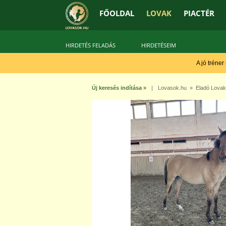
FŐOLDAL
LOVAK
PIACTÉR
HIRDETÉS FELADÁS
HIRDETÉSEIM
A jó tréner
Új keresés indítása »
|
Lovasok.hu
»
Eladó Lovak