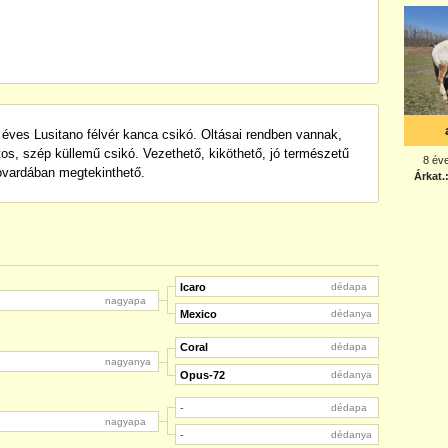
1 éves Lusitano félvér kanca csikó. Oltásai rendben vannak,
os, szép küllemű csikó. Vezethető, kiköthető, jó természetű
ovardában megtekinthető.
Icaro
dédapa
nagyapa
Mexico
dédanya
Coral
dédapa
nagyanya
Opus-72
dédanya
-
dédapa
nagyapa
-
dédanya