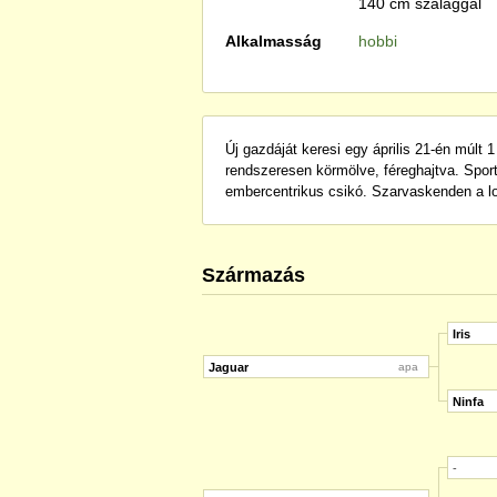
140 cm szalaggal
Alkalmasság
hobbi
Új gazdáját keresi egy április 21-én múlt 
rendszeresen körmölve, féreghajtva. Sport
embercentrikus csikó. Szarvaskenden a l
Származás
Iris
Jaguar
apa
Ninfa
-