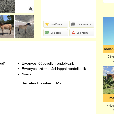
Istállómba
Kinyomtatom
Elküldöm
Jelentem
érű)
Érvényes lóútlevéllel rendelkezik
Érvényes származási lappal rendelkezik
Nyers
Hirdetés frissítve
Ma