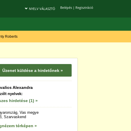
Belépés
|
Regisztráció
NYELV VÁLASZTÓ
onty Roberts
Üzenet küldése a hirdetőnek »
valics Alexandra
zélt nyelvek:
zes hirdetése (1) »
yarország, Vas megye
3, Szarvaskend
gnézem térképen »