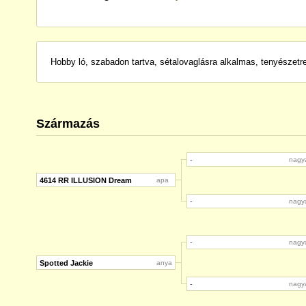
Hobby ló, szabadon tartva, sétalovaglásra alkalmas, tenyészetr
Származás
-
nagy
4614 RR ILLUSION Dream
apa
-
nagy
-
nagy
Spotted Jackie
anya
-
nagy