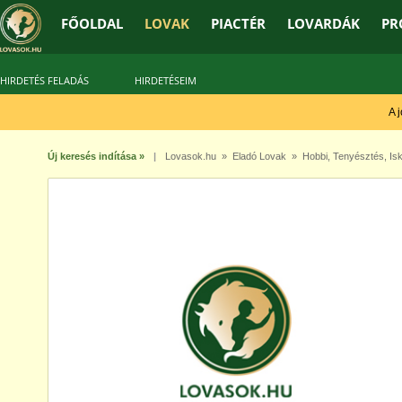
FŐOLDAL
LOVAK
PIACTÉR
LOVARDÁK
PR
HIRDETÉS FELADÁS
HIRDETÉSEIM
A jó
Új keresés indítása »
|
Lovasok.hu
»
Eladó Lovak
»
Hobbi
,
Tenyésztés
,
Isk