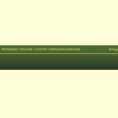
Médiaajánlat
|
Kapcsolat
|
Copyright
|
Adatkezelési tájékoztató
Böng