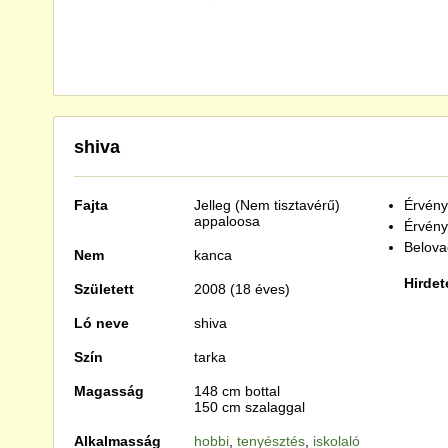
shiva
Fajta
Jelleg (Nem tisztavérű)
Érvénye
appaloosa
Érvény
Belova
Nem
kanca
Hirdet
Született
2008 (18 éves)
Ló neve
shiva
Szín
tarka
Magasság
148 cm bottal
150 cm szalaggal
Alkalmasság
hobbi
,
tenyésztés
,
iskolaló