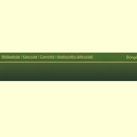
Médiaajánlat
|
Kapcsolat
|
Copyright
|
Adatkezelési tájékoztató
Böng