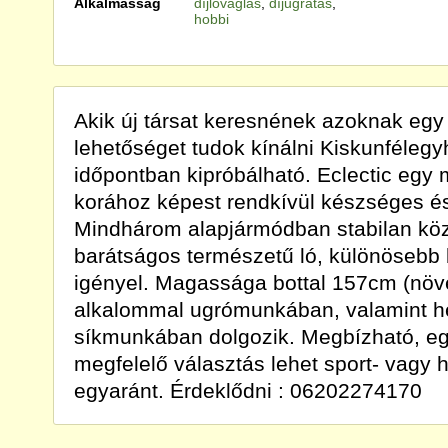
Alkalmasság
díjlovaglás
,
díjugratás
,
hobbi
Akik új társat keresnének azoknak egy 
lehetőséget tudok kínálni Kiskunfélegy
időpontban kipróbálható. Eclectic egy 
korához képest rendkívül készséges és
Mindhárom alapjármódban stabilan köz
barátságos természetű ló, különöseb
igényel. Magassága bottal 157cm (növé
alkalommal ugrómunkában, valamint he
síkmunkában dolgozik. Megbízható, eg
megfelelő választás lehet sport- vagy 
egyaránt. Érdeklődni : 06202274170