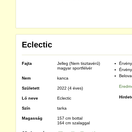
Eclectic
Fajta
Jelleg (Nem tisztavérű)
Érvénye
magyar sportfélvér
Érvény
Belova
Nem
kanca
Eredmé
Született
2022 (4 éves)
Hirdet
Ló neve
Eclectic
Szín
tarka
Magasság
157 cm bottal
164 cm szalaggal