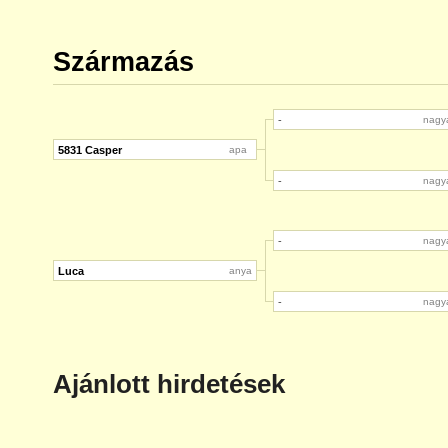
Származás
-
nagy
5831 Casper
apa
-
nagy
-
nagy
Luca
anya
-
nagy
Ajánlott hirdetések