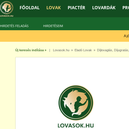
FŐOLDAL
LOVAK
PIACTÉR
LOVARDÁK
PR
HIRDETÉS FELADÁS
HIRDETÉSEIM
A jó 
Új keresés indítása »
|
Lovasok.hu
»
Eladó Lovak
»
Díjlovaglás
,
Díjugratás