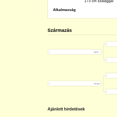
173 cm szalaggal
Alkalmasság
Származás
-
-
apa
-
-
-
anya
-
Ajánlott hirdetések