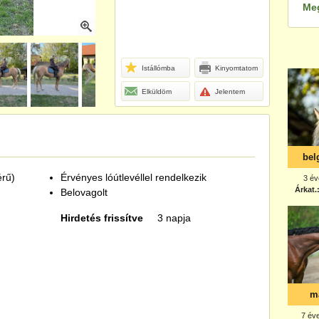
Me
Istállómba
Kinyomtatom
Elküldöm
Jelentem
érű)
Érvényes lóútlevéllel rendelkezik
Belovagolt
Hirdetés frissítve
3 napja