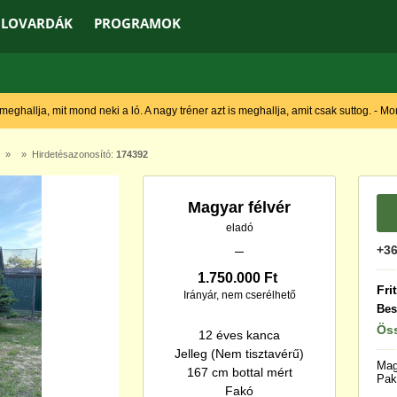
LOVARDÁK
PROGRAMOK
 meghallja, mit mond neki a ló. A nagy tréner azt is meghallja, amit csak suttog. - M
» » Hirdetésazonosító:
174392
Magyar félvér
eladó
+36
1.750.000 Ft
Fri
Irányár, nem cserélhető
Bes
Öss
12 éves kanca
Jelleg (Nem tisztavérű)
Mag
167 cm bottal mért
Pak
Fakó