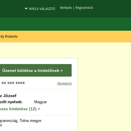
Belépés
|
Regisztráció
NYELV VÁLASZTÓ
onty Roberts
Üzenet küldése a hirdetőnek »
 xx xxx xxxx
Megjelenít
tz József
zélt nyelvek:
Magyar
zes hirdetése (12) »
yarország, Tolna megye
s