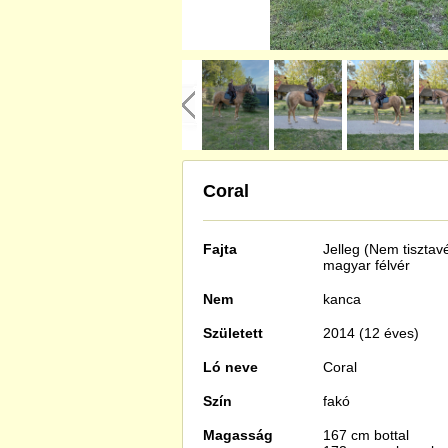
Coral
Fajta
Jelleg (Nem tisztav
magyar félvér
Nem
kanca
Született
2014 (12 éves)
Ló neve
Coral
Szín
fakó
Magasság
167 cm bottal