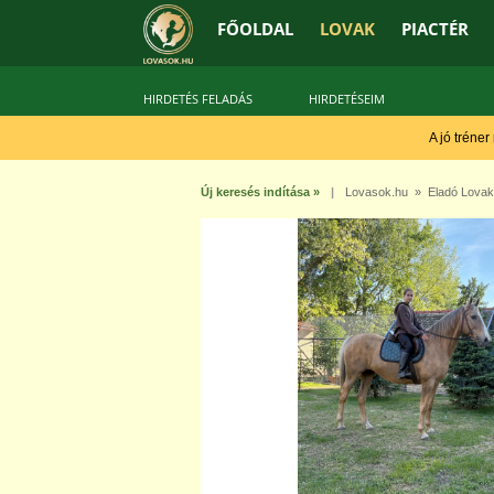
FŐOLDAL
LOVAK
PIACTÉR
HIRDETÉS FELADÁS
HIRDETÉSEIM
A jó tréner
Új keresés indítása »
|
Lovasok.hu
»
Eladó Lovak