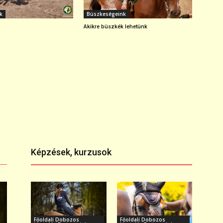
k
Büszkeségeink
Akikre büszkék lehetünk
Képzések, kurzusok
Főoldali Dobozos
Főoldali Dobozos