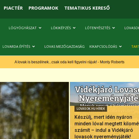
PIACTÉR
PROGRAMOK
TEMATIKUS KERESŐ
LÓGYÓGYÁSZAT
LÓKIKÉPZÉS
LÓTENYÉSZTÉS
LOVASO
LOVARDA ÉPÍTÉS
LOVAS MEZŐGAZDASÁG
KIKAPCSOLÓDÁS
TAR
A lovak is beszélnek...csak oda kell figyelni rájuk! - Monty Roberts
LOVASOK.HU HÍREK
Készülj, mert idén nyáron
minden lóval megtett kilomé
számít – indul a Vidékjáró
lovasok nyereményjáték!