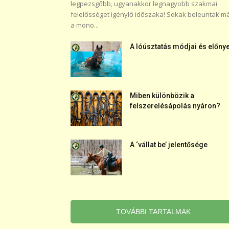
legpezsgőbb, ugyanakkor legnagyobb szakmai
felelősséget igénylő időszaka! Sokak beleuntak m
a mono...
A lóúsztatás módjai és előnye
Miben különbözik a
felszerelésápolás nyáron?
A ‘vállat be’ jelentősége
TOVÁBBI TARTALMAK