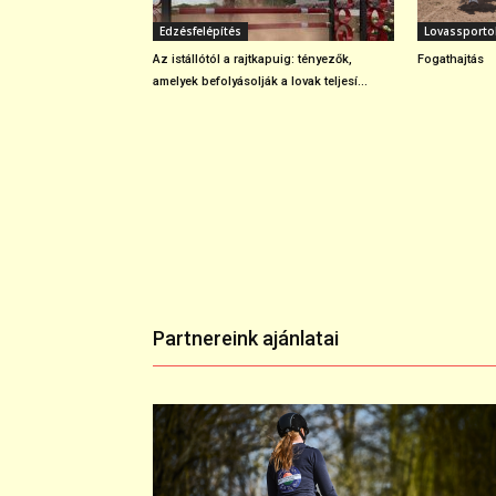
Edzésfelépítés
Lovassporto
Az istállótól a rajtkapuig: tényezők,
Fogathajtás
amelyek befolyásolják a lovak teljesí...
Partnereink ajánlatai