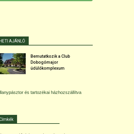
HETI AJÁNLÓ
Bemutatkozik a Club
Dobogómajor
üdülőkomplexum
llanypásztor és tartozékai házhozszállítva
Címkék