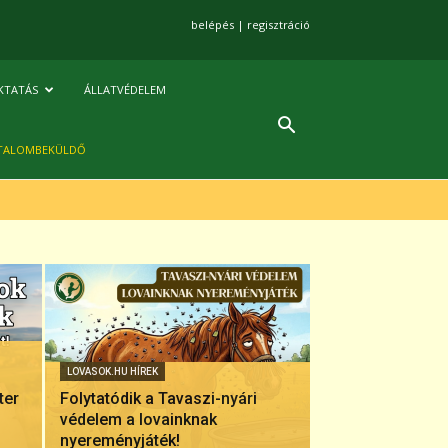
belépés
|
regisztráció
KTATÁS
ÁLLATVÉDELEM
TALOMBEKÜLDŐ
LOVASOK.HU HÍREK
ter
Folytatódik a Tavaszi-nyári
védelem a lovainknak
nyereményjáték!