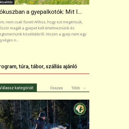
ktualitás
ókuszban a gyepalkotók: Mit l...
m, nem csak füvet! Ahhoz, hogy ezt megértsük,
őször magát a gyepet kell értelmeznünk és
gismernünk közelebbről. Hiszen a gyep nem egy
ységes n...
rogram, túra, tábor, szállás ajánló
Válassz kategóriát
Összes
Több