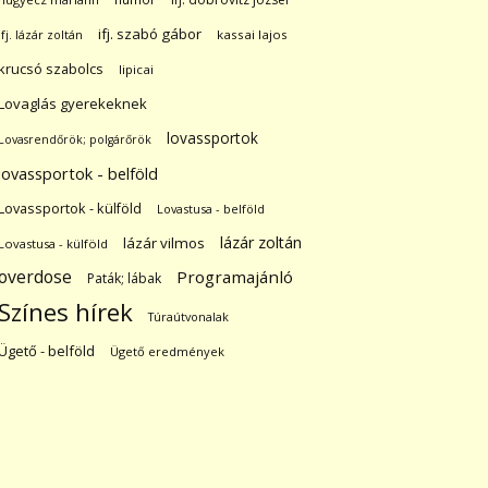
ifj. szabó gábor
ifj. lázár zoltán
kassai lajos
krucsó szabolcs
lipicai
Lovaglás gyerekeknek
lovassportok
Lovasrendőrök; polgárőrök
lovassportok - belföld
Lovassportok - külföld
Lovastusa - belföld
lázár zoltán
lázár vilmos
Lovastusa - külföld
overdose
Programajánló
Paták; lábak
Színes hírek
Túraútvonalak
Ügető - belföld
Ügető eredmények