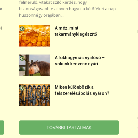
felmerülő, vitákat szító kérdés, hogy
ár
biztonságosabb-e a lovon hagyni a kötőféket a nap
huszonnégy órájában,...
i
A méz, mint
takarmánykiegészítő
A fokhagymás nyalósó –
sokunk kedvenc nyári ...
Miben különbözik a
felszerelésápolás nyáron?
TOVÁBBI TARTALMAK