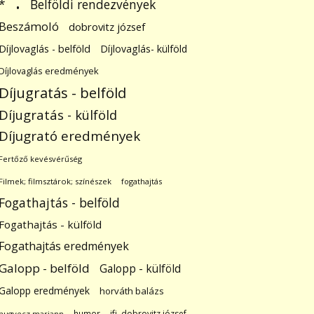
.
Belföldi rendezvények
*
Beszámoló
dobrovitz józsef
Díjlovaglás - belföld
Díjlovaglás- külföld
Díjlovaglás eredmények
Díjugratás - belföld
Díjugratás - külföld
Díjugrató eredmények
Fertőző kevésvérűség
Filmek; filmsztárok; színészek
fogathajtás
Fogathajtás - belföld
Fogathajtás - külföld
Fogathajtás eredmények
Galopp - belföld
Galopp - külföld
Galopp eredmények
horváth balázs
humor
ifj. dobrovitz józsef
hugyecz mariann