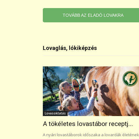
TOVÁBB AZ ELADÓ LOVAKRA
Lovaglás, lókiképzés
Lovasoktatás
A tökéletes lovastábor receptj...
A nyári lovastáborok időszaka a lovardák életének