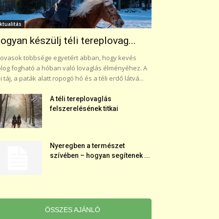
ktualitás
ogyan készülj téli tereplovag...
lovasok többsége egyetért abban, hogy kevés
log fogható a hóban való lovaglás élményéhez. A
li táj, a paták alatt ropogó hó és a téli erdő látvá...
A téli tereplovaglás
felszerelésének titkai
Nyeregben a természet
szívében – hogyan segítenek ...
ÖSSZES AJÁNLÓ