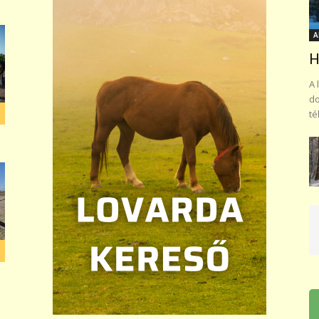
A
H
A 
do
té