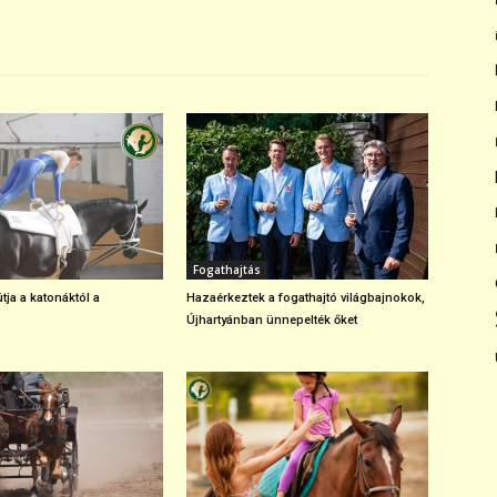
Fogathajtás
tja a katonáktól a
Hazaérkeztek a fogathajtó világbajnokok,
Újhartyánban ünnepelték őket