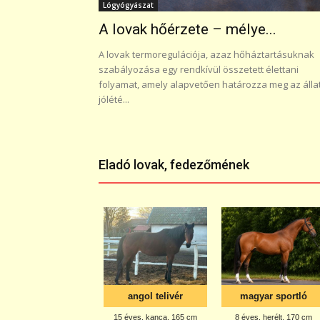
Lógyógyászat
A lovak hőérzete – mélye...
A lovak termoregulációja, azaz hőháztartásuknak
szabályozása egy rendkívül összetett élettani
folyamat, amely alapvetően határozza meg az álla
jólété...
Eladó lovak, fedezőmének