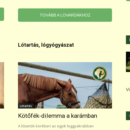
TOVÁBB A LOVARDÁKHOZ
Lótartás, lógyógyászat
Vi
Lótartás
Kötőfék-dilemma a karámban
A lótartók körében az egyik leggyakrabban