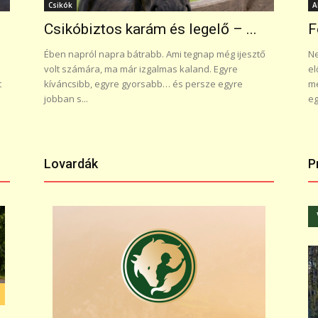
Csikók
A
Csikóbiztos karám és legelő – ...
F
Ében napról napra bátrabb. Ami tegnap még ijesztő
Ne
volt számára, ma már izgalmas kaland. Egyre
el
t
kíváncsibb, egyre gyorsabb… és persze egyre
me
jobban s...
eg
Lovardák
P