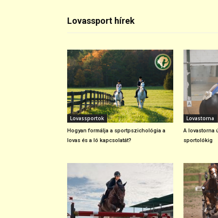
Lovassport hírek
Lovassportok
Lovastorna
Hogyan formálja a sportpszichológia a
A lovastorna ú
lovas és a ló kapcsolatát?
sportolókig