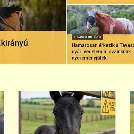
LOVASOK.HU HÍREK
akirányú
Hamarosan érkezik a Tavasz
nyári védelem a lovainknak
nyereményjáték!