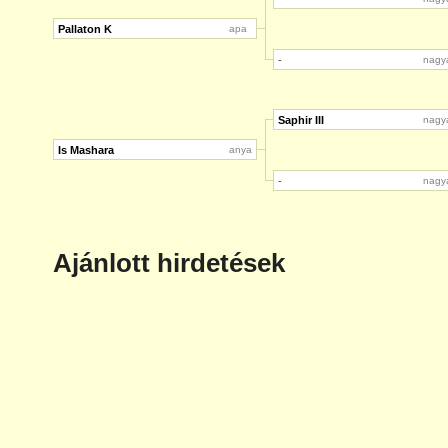
Pallaton K
apa
-
nagy
Saphir III
nagy
Is Mashara
anya
-
nagy
Ajánlott hirdetések