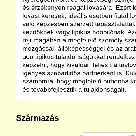
és érzékenyen reagál lovasára. Ezért ki
lovast keresek, ideális esetben fiatal 
való képzésben szerzett tapasztalattal
kezdőknek vagy tipikus hobbilónak. Az
rejt magában a megfelelő személy sz
mozgással, állóképességgel és az ara
adó tipikus tulajdonságokkal rendelke
képzelni, hogy kiválóan teljesít a távl
igényes szabadidős partnerként is. Kü
számomra, hogy megfelelő otthonba ker
és továbbfejlesztik a tulajdonságait.
Származás
-
nagy