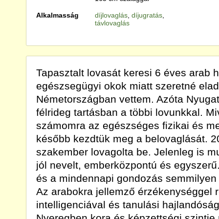
Alkalmasság
díjlovaglás
,
díjugratás
,
távlovaglás
Tapasztalt lovasát keresi 6 éves arab h
egészsegügyi okok miatt szeretné ela
Németországban vettem. Azóta Nyugat
félrideg tartásban a többi lovunkkal. Mi
számomra az egészséges fizikai és ment
később kezdtük meg a belovaglását. 2
szakember lovagolta be. Jelenleg is 
jól nevelt, emberközpontú és egyszerű.
és a mindennapi gondozás semmilyen 
Az arabokra jellemző érzékenységgel 
intelligenciával és tanulási hajlandósá
Nyeregben kora és képzettségi szintje 