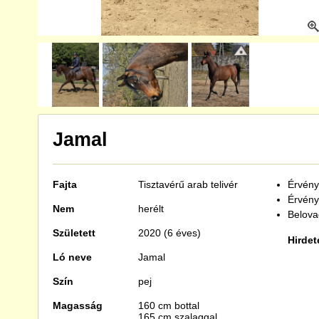
Jamal
Fajta
Tisztavérű
arab telivér
Érvénye
Érvény
Nem
herélt
Belova
Született
2020 (6 éves)
Hirdet
Ló neve
Jamal
Szín
pej
Magasság
160 cm bottal
165 cm szalaggal