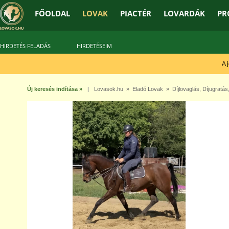
FŐOLDAL
LOVAK
PIACTÉR
LOVARDÁK
PR
HIRDETÉS FELADÁS
HIRDETÉSEIM
A jó 
Új keresés indítása »
|
Lovasok.hu
»
Eladó Lovak
»
Díjlovaglás
,
Díjugratás