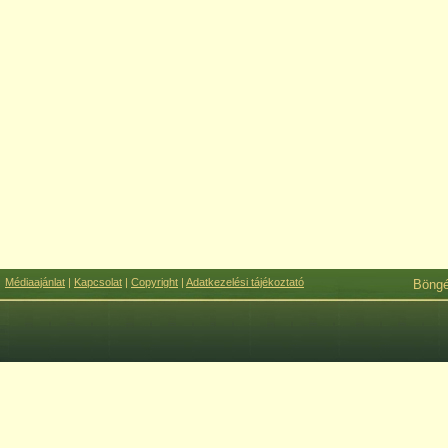
Médiaajánlat
|
Kapcsolat
|
Copyright
|
Adatkezelési tájékoztató
Böng