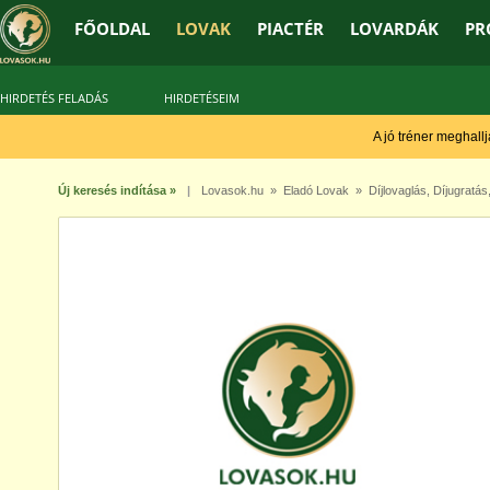
FŐOLDAL
LOVAK
PIACTÉR
LOVARDÁK
PR
HIRDETÉS FELADÁS
HIRDETÉSEIM
A jó tréner meghallja,
Új keresés indítása »
|
Lovasok.hu
»
Eladó Lovak
»
Díjlovaglás
,
Díjugratás