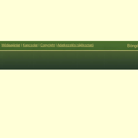
Médiaajánlat
|
Kapcsolat
|
Copyright
|
Adatkezelési tájékoztató
Böng