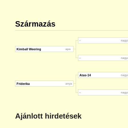
Származás
-
nagy
Kimball Weering
apa
-
nagy
Atas-14
nagy
Friderika
anya
-
nagy
Ajánlott hirdetések