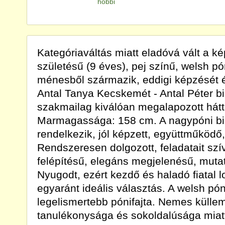
hobbi
Kategóriaváltás miatt eladóvá vált a k
születésű (9 éves), pej színű, welsh pó
ménesből származik, eddigi képzését é
Antal Tanya Kecskemét - Antal Péter biz
szakmailag kiválóan megalapozott hátté
Marmagassága: 158 cm. A nagypóni bi
rendelkezik, jól képzett, együttműködő
Rendszeresen dolgozott, feladatait szí
felépítésű, elegáns megjelenésű, muta
Nyugodt, ezért kezdő és haladó fiatal
egyaránt ideális választás. A welsh pón
legelismertebb pónifajta. Nemes külleme
tanulékonysága és sokoldalúsága miatt