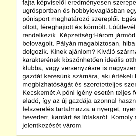
fajta képviselői eredményesen szerepe
ugrósportban és hobbylovaglásban egy
pónisport meghatározó szereplői. Egé
oltott, féreghajtott és körmölt. Lóútlev
rendelkezik. Képzettség:Három jármód
belovagolt. Pályán magabiztosan, hiba
dolgozik. Kinek ajánlom? Kiváló szár
karakterének köszönhetően ideális otth
klubba, vagy versenyzésre is nagyszer
gazdát keresünk számára, aki értékeli 
megbízhatóságát és szeretetteljes sze
Kecskemét A póni igény esetén teljes fe
eladó, így az új gazdája azonnal haszn
felszerelés tartalmazza a nyerget, nyer
hevedert, kantárt és lótakarót. Komol
jelentkezését várom.