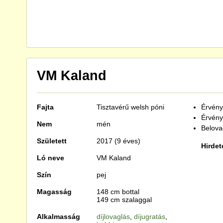
VM Kaland
Fajta
Tisztavérű
welsh póni
Érvénye
Érvény
Nem
mén
Belova
Született
2017 (9 éves)
Hirdet
Ló neve
VM Kaland
Szín
pej
Magasság
148 cm bottal
149 cm szalaggal
Alkalmasság
díjlovaglás
,
díjugratás
,