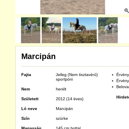
Marcipán
Fajta
Jelleg (Nem tisztavérű)
Érvénye
sportpóni
Érvény
Belova
Nem
herélt
Hirdet
Született
2012 (14 éves)
Ló neve
Marcipán
Szín
szürke
Magasság
145 cm bottal