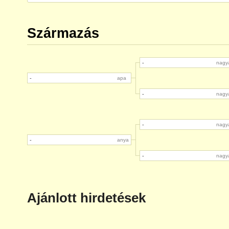
Származás
-
nagy
-
apa
-
nagy
-
nagy
-
anya
-
nagy
Ajánlott hirdetések