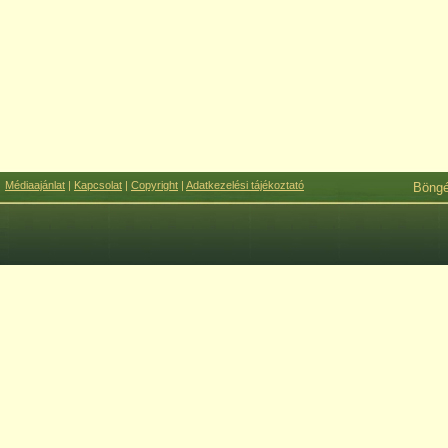
Médiaajánlat
|
Kapcsolat
|
Copyright
|
Adatkezelési tájékoztató
Böng