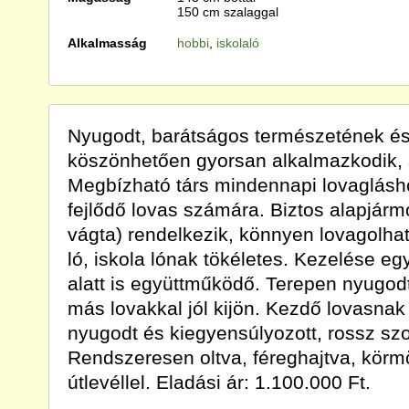
150 cm szalaggal
Alkalmasság
hobbi
,
iskolaló
Nyugodt, barátságos természetének és
köszönhetően gyorsan alkalmazkodik, 
Megbízható társ mindennapi lovaglásho
fejlődő lovas számára. Biztos alapjárm
vágta) rendelkezik, könnyen lovagolh
ló, iskola lónak tökéletes. Kezelése eg
alatt is együttműködő. Terepen nyugodt, s
más lovakkal jól kijön. Kezdő lovasnak
nyugodt és kiegyensúlyozott, rossz sz
Rendszeresen oltva, féreghajtva, körmö
útlevéllel. Eladási ár: 1.100.000 Ft.