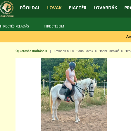
FŐOLDAL
LOVAK
PIACTÉR
LOVARDÁK
PR
HIRDETÉS FELADÁS
HIRDETÉSEIM
A jó 
Új keresés indítása »
|
Lovasok.hu
»
Eladó Lovak
»
Hobbi
,
Iskolaló
» Hirde