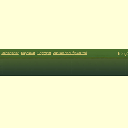
Médiaajánlat
|
Kapcsolat
|
Copyright
|
Adatkezelési tájékoztató
Böng