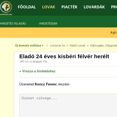
FŐOLDAL
LOVAK
PIACTÉR
LOVARDÁK
PR
HIRDETÉS FELADÁS
HIRDETÉSEIM
A jó t
Új keresés indítása »
|
Lovasok.hu
»
Eladó Lovak
»
Díjlovaglás
,
Díjugrat
Eladó 24 éves kisbéri félvér herélt
180 cm szalaggal, Pej
« Vissza a hirdetéshez
Üzeneted
Koncz Ferenc
részére: