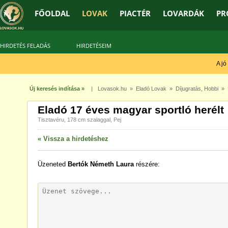
FŐOLDAL
LOVAK
PIACTÉR
LOVARDÁK
PR
HIRDETÉS FELADÁS
HIRDETÉSEIM
A jó t
Új keresés indítása »
|
Lovasok.hu
»
Eladó Lovak
»
Díjugratás
,
Hobbi
» H
Eladó 17 éves magyar sportló herélt
Tisztavéru, 178 cm szalaggal, Pej
« Vissza a hirdetéshez
Üzeneted
Bertók Németh Laura
részére: