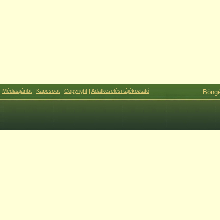
Médiaajánlat
|
Kapcsolat
|
Copyright
|
Adatkezelési tájékoztató
Böng