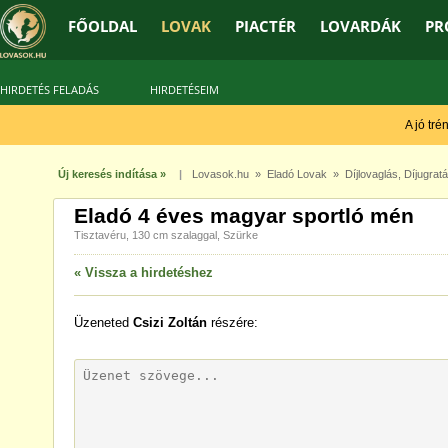
FŐOLDAL
LOVAK
PIACTÉR
LOVARDÁK
PR
HIRDETÉS FELADÁS
HIRDETÉSEIM
A jó tréne
Új keresés indítása »
|
Lovasok.hu
»
Eladó Lovak
»
Díjlovaglás
,
Díjugrat
Eladó 4 éves magyar sportló mén
Tisztavéru, 130 cm szalaggal, Szürke
« Vissza a hirdetéshez
Üzeneted
Csizi Zoltán
részére: