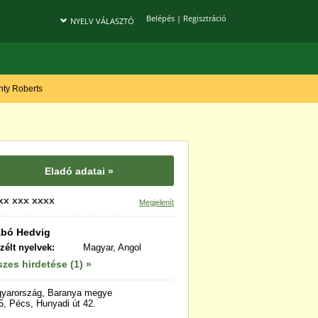
Belépés
|
Regisztráció
NYELV VÁLASZTÓ
onty Roberts
Eladó adatai »
xx xxx xxxx
Megjelenít
abó Hedvig
zélt nyelvek:
Magyar, Angol
zes hirdetése (1) »
yarország, Baranya megye
5, Pécs, Hunyadi út 42.