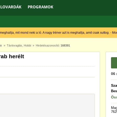
LOVARDÁK
PROGRAMOK
 meghallja, mit mond neki a ló. A nagy tréner azt is meghallja, amit csak suttog. - M
ak
»
Távlovaglás
,
Hobbi
» Hirdetésazonosító:
168391
ab herélt
06 
Sz
Bes
Öss
Mag
762