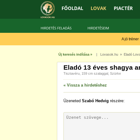
FŐOLDAL
LOVAK
PIACTÉR
HIRDETÉS FELADÁS
HIRDETÉSEIM
A jó tréner
Új keresés indítása »
|
Lovasok.hu
»
Eladó Lov
Eladó 13 éves shagya ar
Tisztavéru, 159 cm szalaggal, Szürke
« Vissza a hirdetéshez
Üzeneted
Szabó Hedvig
részére: