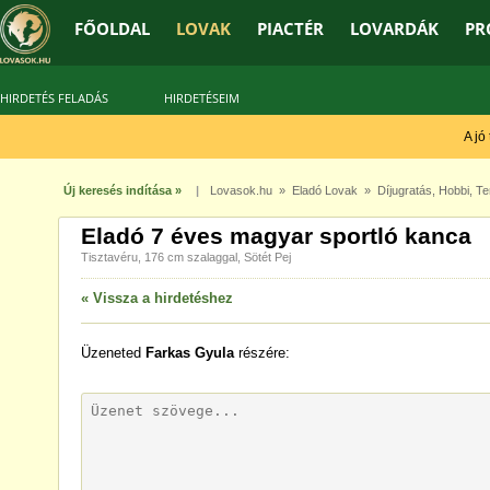
FŐOLDAL
LOVAK
PIACTÉR
LOVARDÁK
PR
HIRDETÉS FELADÁS
HIRDETÉSEIM
A jó t
Új keresés indítása »
|
Lovasok.hu
»
Eladó Lovak
»
Díjugratás
,
Hobbi
,
Te
Eladó 7 éves magyar sportló kanca
Tisztavéru, 176 cm szalaggal, Sötét Pej
« Vissza a hirdetéshez
Üzeneted
Farkas Gyula
részére: