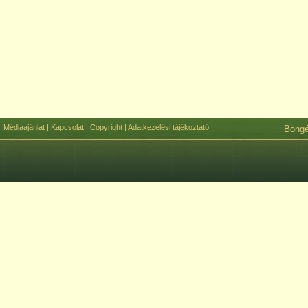
Médiaajánlat
|
Kapcsolat
|
Copyright
|
Adatkezelési tájékoztató
Böng