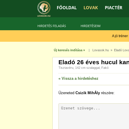
FŐOLDAL
LOVAK
PIACTÉR
HIRDETÉS FELADÁS
HIRDETÉSEIM
A jó tréner
Új keresés indítása »
|
Lovasok.hu
»
Eladó Lov
Eladó 26 éves hucul ka
Tisztavéru, 142 cm szalaggal, Fakó
« Vissza a hirdetéshez
Üzeneted
Csizik MihÁly
részére: