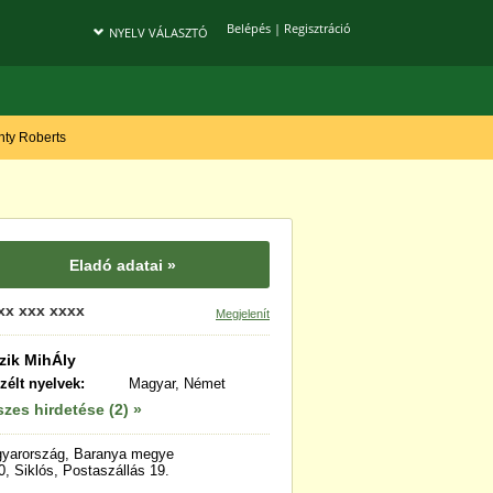
Belépés
|
Regisztráció
NYELV VÁLASZTÓ
onty Roberts
Eladó adatai »
xx xxx xxxx
Megjelenít
zik MihÁly
zélt nyelvek:
Magyar, Német
zes hirdetése (2) »
yarország, Baranya megye
0, Siklós, Postaszállás 19.