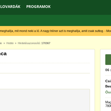
LOVARDÁK
PROGRAMOK
 meghallja, mit mond neki a ló. A nagy tréner azt is meghallja, amit csak suttog. - M
ak
»
Hobbi
» Hirdetésazonosító:
170367
nca
06 
Csi
Bes
Öss
Mag
780