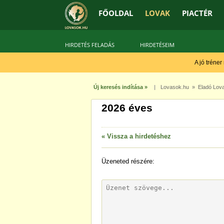
FŐOLDAL
LOVAK
PIACTÉR
HIRDETÉS FELADÁS
HIRDETÉSEIM
A jó tréner
Új keresés indítása »
|
Lovasok.hu
»
Eladó Lov
2026 éves
« Vissza a hirdetéshez
Üzeneted
részére: