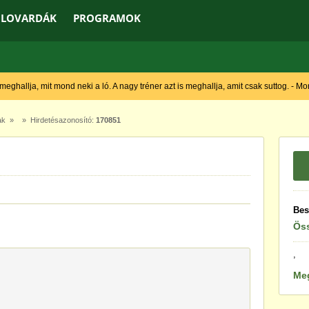
LOVARDÁK
PROGRAMOK
 meghallja, mit mond neki a ló. A nagy tréner azt is meghallja, amit csak suttog. - M
ak
» » Hirdetésazonosító:
170851
Bes
Öss
,
Me