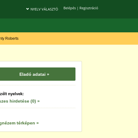
Belépés
|
Regisztráció
NYELV VÁLASZTÓ
onty Roberts
Eladó adatai »
zélt nyelvek:
zes hirdetése (0) »
gnézem térképen »