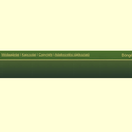
Médiaajánlat
|
Kapcsolat
|
Copyright
|
Adatkezelési tájékoztató
Böng