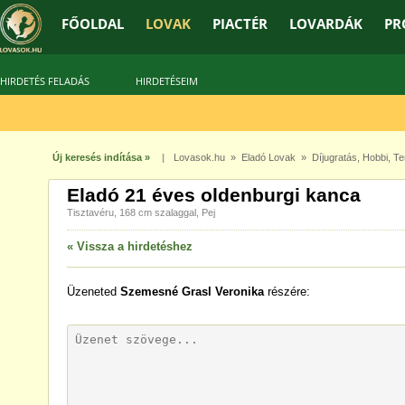
FŐOLDAL
LOVAK
PIACTÉR
LOVARDÁK
PR
HIRDETÉS FELADÁS
HIRDETÉSEIM
A 
Új keresés indítása »
|
Lovasok.hu
»
Eladó Lovak
»
Díjugratás
,
Hobbi
,
Te
Eladó 21 éves oldenburgi kanca
Tisztavéru, 168 cm szalaggal, Pej
« Vissza a hirdetéshez
Üzeneted
Szemesné Grasl Veronika
részére: