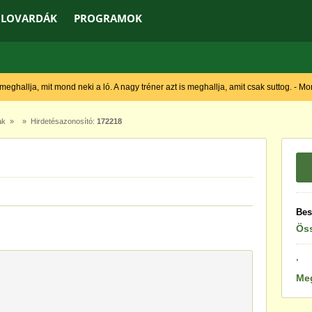
LOVARDÁK
PROGRAMOK
 meghallja, mit mond neki a ló. A nagy tréner azt is meghallja, amit csak suttog. - M
ak
» » Hirdetésazonosító:
172218
Bes
Öss
,
Me