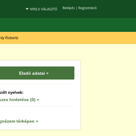
Belépés
|
Regisztráció
NYELV VÁLASZTÓ
onty Roberts
Eladó adatai »
zélt nyelvek:
zes hirdetése (0) »
gnézem térképen »