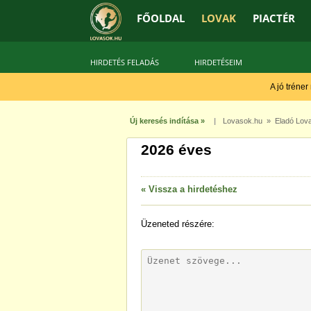
FŐOLDAL
LOVAK
PIACTÉR
HIRDETÉS FELADÁS
HIRDETÉSEIM
A jó tréner
Új keresés indítása »
|
Lovasok.hu
»
Eladó Lov
2026 éves
« Vissza a hirdetéshez
Üzeneted
részére: