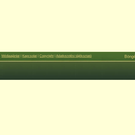
Médiaajánlat
|
Kapcsolat
|
Copyright
|
Adatkezelési tájékoztató
Böng