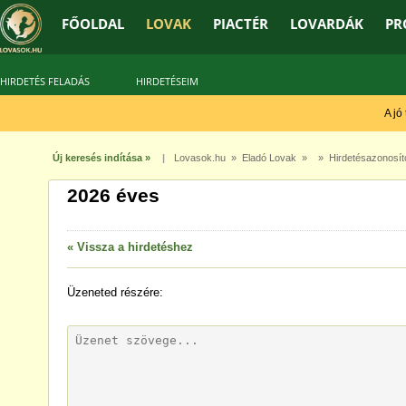
FŐOLDAL
LOVAK
PIACTÉR
LOVARDÁK
PR
HIRDETÉS FELADÁS
HIRDETÉSEIM
A jó t
Új keresés indítása »
|
Lovasok.hu
»
Eladó Lovak
» » Hirdetésazonosít
2026 éves
« Vissza a hirdetéshez
Üzeneted
részére: