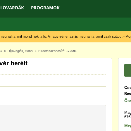
LOVARDÁK
PROGRAMOK
 meghallja, mit mond neki a ló. A nagy tréner azt is meghallja, amit csak suttog. - M
ak
»
Díjlovaglás
,
Hobbi
» Hirdetésazonosító:
172691
vér herélt
Cs
Bes
Öss
Mag
676
Me