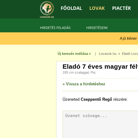
FŐOLDAL
LOVAK
PIACTÉR
HIRDETÉS FELADÁS
HIRDETÉSEIM
A jó tréner
Új keresés indítása »
|
Lovasok.hu
»
Eladó Lov
Eladó 7 éves magyar fél
185 cm szalaggal, Pej
« Vissza a hirdetéshez
Üzeneted
Cseppentő Regő
részére: