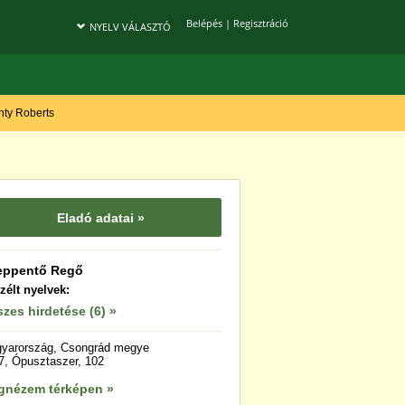
Belépés
|
Regisztráció
NYELV VÁLASZTÓ
onty Roberts
Eladó adatai »
eppentő Regő
zélt nyelvek:
zes hirdetése (6) »
yarország, Csongrád megye
7, Ópusztaszer, 102
gnézem térképen »