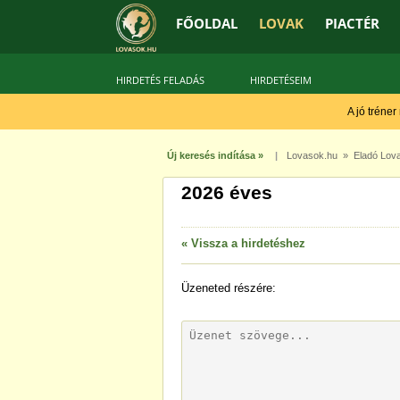
FŐOLDAL
LOVAK
PIACTÉR
HIRDETÉS FELADÁS
HIRDETÉSEIM
A jó tréner
Új keresés indítása »
|
Lovasok.hu
»
Eladó Lov
2026 éves
« Vissza a hirdetéshez
Üzeneted
részére: