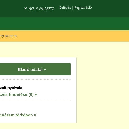
Belépés
|
Regisztráció
NYELV VÁLASZTÓ
onty Roberts
Eladó adatai »
zélt nyelvek:
zes hirdetése (0) »
gnézem térképen »