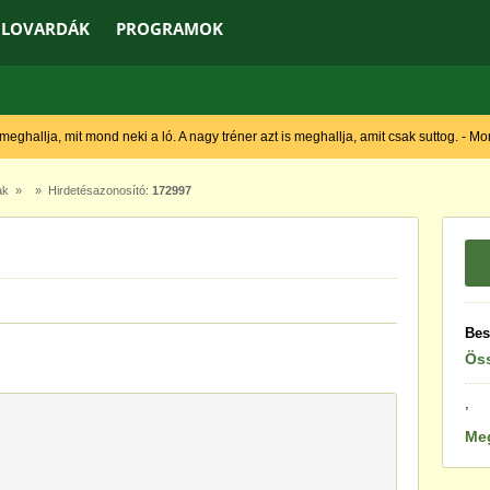
LOVARDÁK
PROGRAMOK
 meghallja, mit mond neki a ló. A nagy tréner azt is meghallja, amit csak suttog. - M
ak
» » Hirdetésazonosító:
172997
Bes
Öss
,
Me