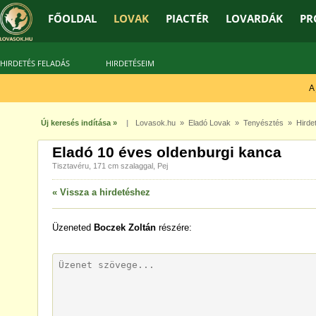
FŐOLDAL
LOVAK
PIACTÉR
LOVARDÁK
PR
HIRDETÉS FELADÁS
HIRDETÉSEIM
A jó
Új keresés indítása »
|
Lovasok.hu
»
Eladó Lovak
»
Tenyésztés
» Hirdet
Eladó 10 éves oldenburgi kanca
Tisztavéru, 171 cm szalaggal, Pej
« Vissza a hirdetéshez
Üzeneted
Boczek Zoltán
részére: