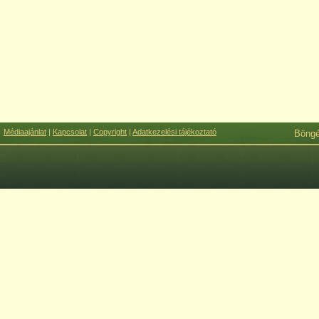
Médiaajánlat
|
Kapcsolat
|
Copyright
|
Adatkezelési tájékoztató
Böng