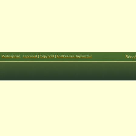
Médiaajánlat
|
Kapcsolat
|
Copyright
|
Adatkezelési tájékoztató
Böng