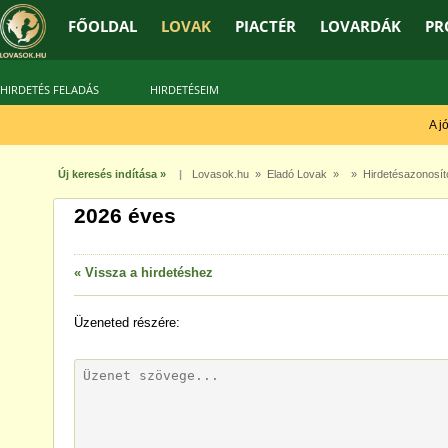
FŐOLDAL
LOVAK
PIACTÉR
LOVARDÁK
PR
HIRDETÉS FELADÁS
HIRDETÉSEIM
A jó 
Új keresés indítása »
|
Lovasok.hu
»
Eladó Lovak
» » Hirdetésazonosít
2026 éves
« Vissza a hirdetéshez
Üzeneted
részére: