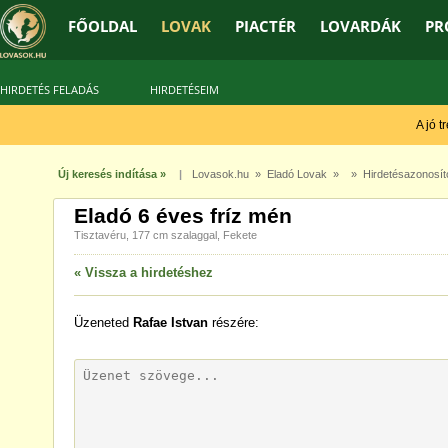
FŐOLDAL
LOVAK
PIACTÉR
LOVARDÁK
PR
HIRDETÉS FELADÁS
HIRDETÉSEIM
A jó tré
Új keresés indítása »
|
Lovasok.hu
»
Eladó Lovak
» » Hirdetésazonosít
Eladó 6 éves fríz mén
Tisztavéru, 177 cm szalaggal, Fekete
« Vissza a hirdetéshez
Üzeneted
Rafae Istvan
részére: