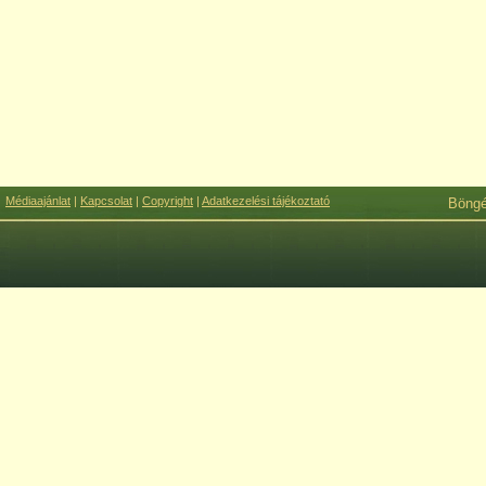
Médiaajánlat
|
Kapcsolat
|
Copyright
|
Adatkezelési tájékoztató
Böng