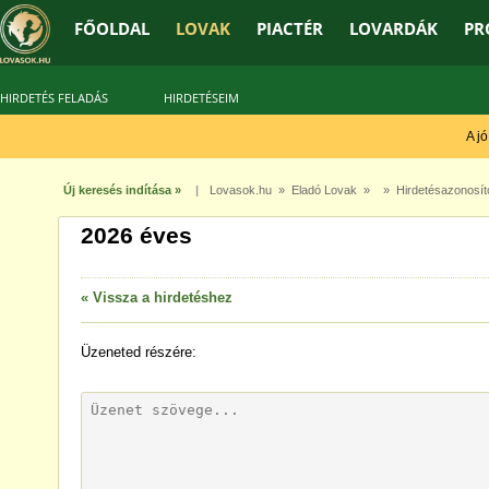
FŐOLDAL
LOVAK
PIACTÉR
LOVARDÁK
PR
HIRDETÉS FELADÁS
HIRDETÉSEIM
A jó t
Új keresés indítása »
|
Lovasok.hu
»
Eladó Lovak
» » Hirdetésazonosít
2026 éves
« Vissza a hirdetéshez
Üzeneted
részére: