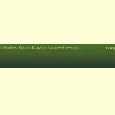
Médiaajánlat
|
Kapcsolat
|
Copyright
|
Adatkezelési tájékoztató
Böng