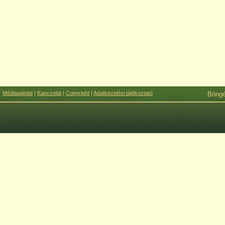
Médiaajánlat
|
Kapcsolat
|
Copyright
|
Adatkezelési tájékoztató
Böng