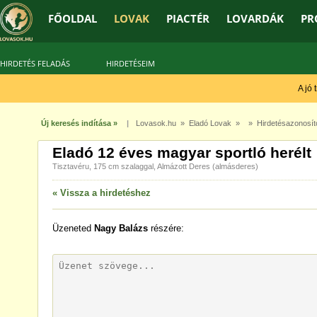
FŐOLDAL
LOVAK
PIACTÉR
LOVARDÁK
PR
HIRDETÉS FELADÁS
HIRDETÉSEIM
A jó tr
Új keresés indítása »
|
Lovasok.hu
»
Eladó Lovak
» » Hirdetésazonosít
Eladó 12 éves magyar sportló herélt
Tisztavéru, 175 cm szalaggal, Almázott Deres (almásderes)
« Vissza a hirdetéshez
Üzeneted
Nagy Balázs
részére: