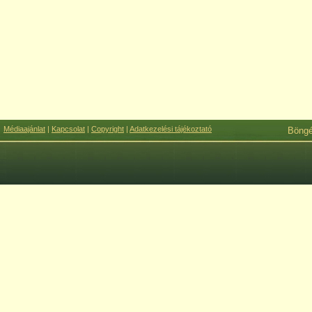
Médiaajánlat
|
Kapcsolat
|
Copyright
|
Adatkezelési tájékoztató
Böng