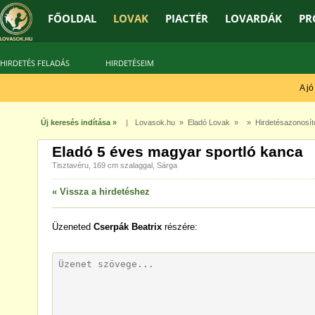
FŐOLDAL
LOVAK
PIACTÉR
LOVARDÁK
PR
HIRDETÉS FELADÁS
HIRDETÉSEIM
A jó t
Új keresés indítása »
|
Lovasok.hu
»
Eladó Lovak
» » Hirdetésazonosít
Eladó 5 éves magyar sportló kanca
Tisztavéru, 169 cm szalaggal, Sárga
« Vissza a hirdetéshez
Üzeneted
Cserpák Beatrix
részére: