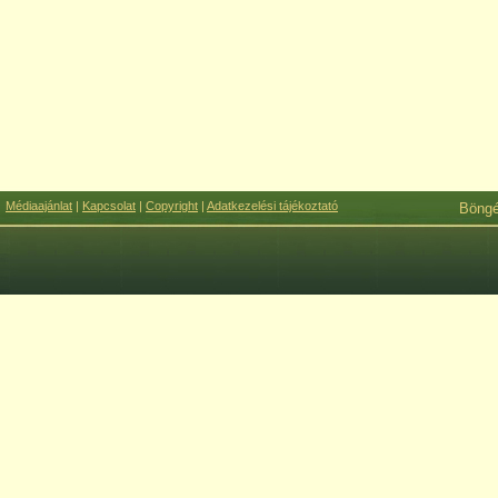
Médiaajánlat
|
Kapcsolat
|
Copyright
|
Adatkezelési tájékoztató
Böng