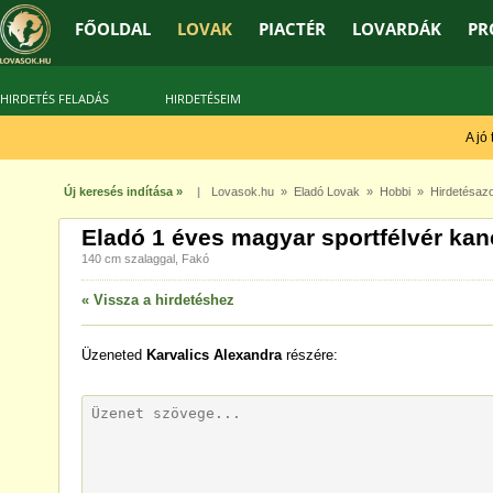
FŐOLDAL
LOVAK
PIACTÉR
LOVARDÁK
PR
HIRDETÉS FELADÁS
HIRDETÉSEIM
A jó t
Új keresés indítása »
|
Lovasok.hu
»
Eladó Lovak
»
Hobbi
» Hirdetésazo
Eladó 1 éves magyar sportfélvér kan
140 cm szalaggal, Fakó
« Vissza a hirdetéshez
Üzeneted
Karvalics Alexandra
részére: