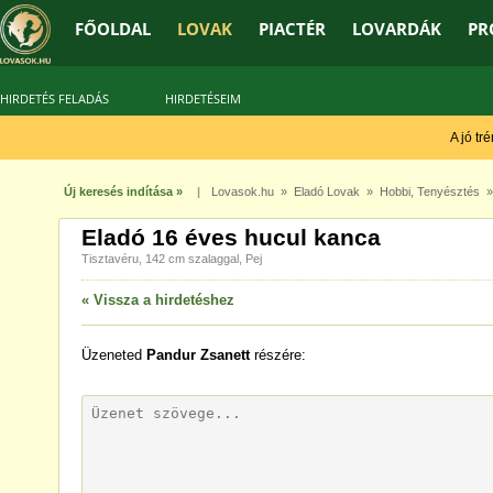
FŐOLDAL
LOVAK
PIACTÉR
LOVARDÁK
PR
HIRDETÉS FELADÁS
HIRDETÉSEIM
A jó trén
Új keresés indítása »
|
Lovasok.hu
»
Eladó Lovak
»
Hobbi
,
Tenyésztés
» 
Eladó 16 éves hucul kanca
Tisztavéru, 142 cm szalaggal, Pej
« Vissza a hirdetéshez
Üzeneted
Pandur Zsanett
részére: