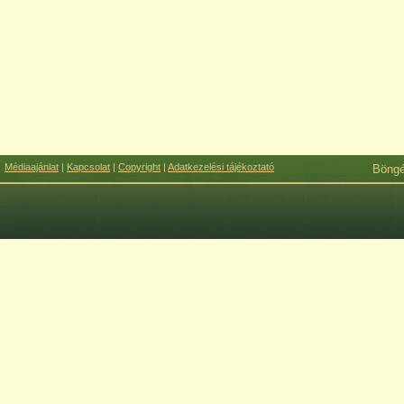
Médiaajánlat
|
Kapcsolat
|
Copyright
|
Adatkezelési tájékoztató
Böng