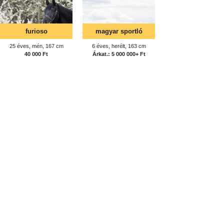
furioso
magyar sportló
25 éves, mén, 167 cm
6 éves, herélt, 163 cm
40 000 Ft
Árkat.: 5 000 000+ Ft