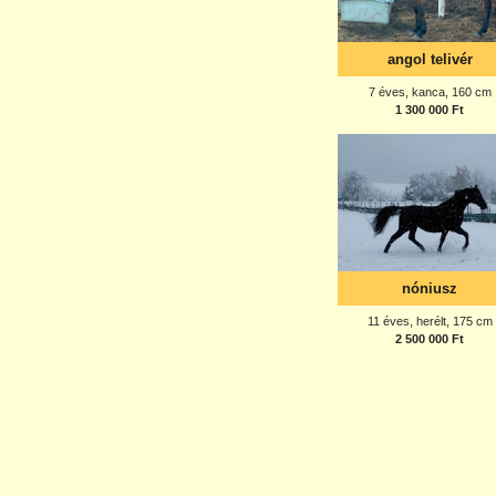
angol telivér
7 éves, kanca, 160 cm
1 300 000 Ft
nóniusz
11 éves, herélt, 175 cm
2 500 000 Ft