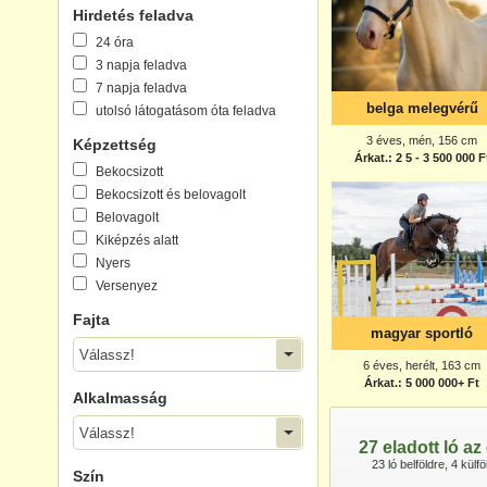
Hirdetés feladva
24 óra
3 napja feladva
7 napja feladva
belga melegvérű
utolsó látogatásom óta feladva
3 éves, mén, 156 cm
Képzettség
Árkat.: 2 5 - 3 500 000 F
Bekocsizott
Bekocsizott és belovagolt
Belovagolt
Kiképzés alatt
Nyers
Versenyez
Fajta
magyar sportló
Válassz!
6 éves, herélt, 163 cm
Árkat.: 5 000 000+ Ft
Alkalmasság
Válassz!
27 eladott ló a
23 ló belföldre, 4 külf
Szín