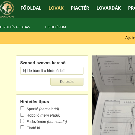
FŐOLDAL
LOVAK
PIACTÉR
LOVARDÁK
PR
HIRDETÉS FELADÁS
HIRDETÉSEIM
A jó trén
Szabad szavas kereső
Hirdetés típus
Sportló
(nem eladó)
Hobbiló
(nem eladó)
Fedezőmén
(nem eladó)
Eladó ló