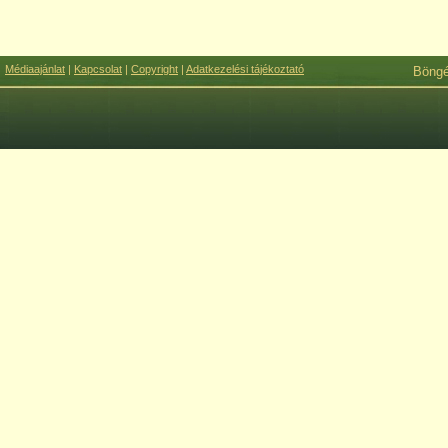
Médiaajánlat
|
Kapcsolat
|
Copyright
|
Adatkezelési tájékoztató
Böng