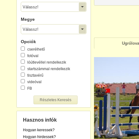
Válassz!
Megye
Válassz!
Opciók
Ugrólov
cserélhető
fotóval
lóútlevéllel rendelkezik
startszámmal rendelkezik
tisztavérű
videóval
FB
Részletes Keresés
Hasznos infók
Hogyan keressek?
Hogyan hirdessek?