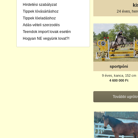
Hirdetési szabályzat
ki
Tippek lóvásárláshoz
24 éves, her
Tippek lóeladáshoz
Adás-vételi szerzodés
Teendok import lovak esetén
Hogyan NE vegyünk lovat?!
sportpóni
9 éves, kanca, 152 cm
4 600 000 Ft
További ugról