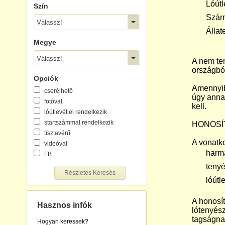
 Lóútle
Szín
 Szárm
Válassz!
 Állate
Megye
Válassz!
A nem ten
országból
Opciók
Amennyibe
cserélhető
úgy annak
fotóval
kell.
lóútlevéllel rendelkezik
startszámmal rendelkezik
HONOSÍ
tisztavérű
A vonatk
videóval
 harmad
FB
 tenyész
Részletes Keresés
 lóútlev
A honosít
Hasznos infók
lótenyész
tagságnak
Hogyan keressek?