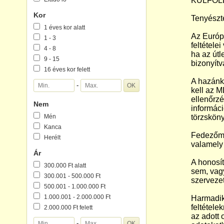
KÜLFÖL
Kor
Tenyészté
1 éves kor alatt
Az Európa
1 - 3
feltétele
4 - 8
ha az útl
9 - 15
bizonyítv
16 éves kor felett
A hazánkb
-
kell az M
ellenőrzé
Nem
informáci
Mén
törzsköny
Kanca
Fedezőmé
Herélt
valamely 
Ár
A honosít
300.000 Ft alatt
sem, vagy
300.001 - 500.000 Ft
szervezet
500.001 - 1.000.000 Ft
1.000.001 - 2.000.000 Ft
Harmadik 
feltételek
2.000.000 Ft felett
az adott 
-