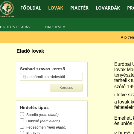
FŐOLDAL
LOVAK
PIACTÉR
LOVARDÁK
PR
HIRDETÉS FELADÁS
HIRDETÉSEIM
A jó tréner
Eladó lovak
Európai U
Szabad szavas kereső
lovak Mag
tenyészté
terhelik 
szóló 199
illetve s
a lovak k
feltétele
Hirdetés típus
Sportló
(nem eladó)
Emellett 
Hobbiló
(nem eladó)
és uniós 
Fedezőmén
(nem eladó)
Eladó ló