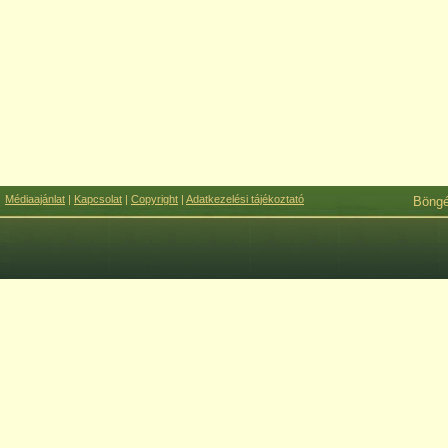
Médiaajánlat
|
Kapcsolat
|
Copyright
|
Adatkezelési tájékoztató
Böng