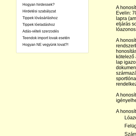
Hogyan hirdessek?
A honosít
Hirdetési szabályzat
Evelin: 7
Tippek lóvásárláshoz
lapra (am
eljárás s
Tippek lóeladáshoz
lóazonosít
Adás-vételi szerzodés
Teendok import lovak esetén
A honosít
Hogyan NE vegyünk lovat?!
rendszerb
honosítás
kötelező 
lap igazo
dokumentu
származás
sportlóna
rendelkez
A honosít
igényelhe
A honosít
 Lóazo
 Felügye
 Származ