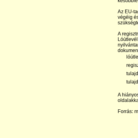
későbbiek
Az EU-tag
végéig és
szükségte
A regisz
Lóútlevél
nyilvánta
dokumentu
 lóútle
 regisz
 tulajdo
 tulajd
A hiányos
oldalakka
Forrás: m