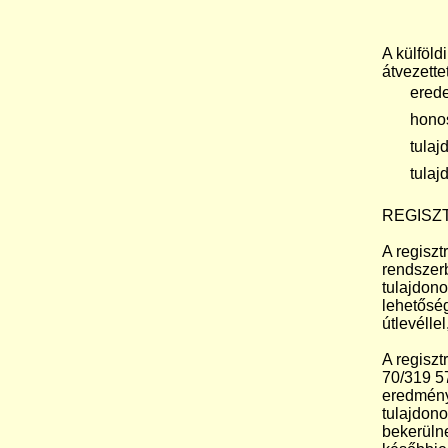
A külföld
átvezett
 eredet
 honosí
 tulajd
 tulajd
REGISZ
A regiszt
rendszerb
tulajdono
lehetőség
útlevélle
A regiszt
70/319 57
eredmény
tulajdono
bekerülne