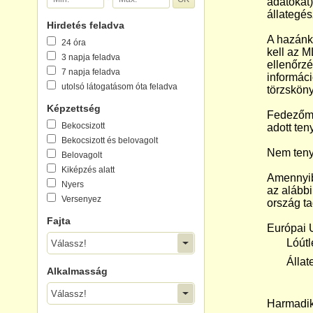
adatokat)
állategés
Hirdetés feladva
A hazánkb
24 óra
kell az M
3 napja feladva
ellenőrzé
7 napja feladva
informáci
utolsó látogatásom óta feladva
törzsköny
Képzettség
Fedezőmé
Bekocsizott
adott ten
Bekocsizott és belovagolt
Nem teny
Belovagolt
Kiképzés alatt
Amennyib
Nyers
az alább
Versenyez
ország t
Fajta
Európai U
 Lóútl
Válassz!
 Állate
Alkalmasság
Válassz!
Harmadik