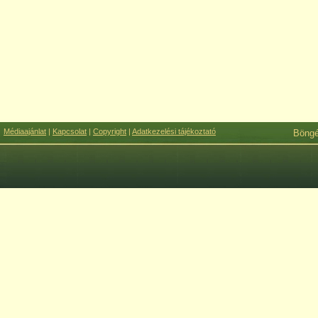
Médiaajánlat
|
Kapcsolat
|
Copyright
|
Adatkezelési tájékoztató
Böng