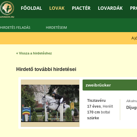
FŐOLDAL
LOVAK
PIACTÉR
LOVARDÁK
PR
HIRDETÉS FELADÁS
HIRDETÉSEIM
A jó 
« Vissza a hirdetéshez
Hirdető további hirdetései
zweibrücker
Tisztavéru
Alkalm
17 éves
, Herélt
Díjug
170 cm
bottal
szürke