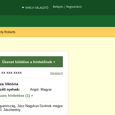
Belépés
|
Regisztráció
NYELV VÁLASZTÓ
onty Roberts
Üzenet küldése a hirdetőnek »
 xx xxx xxxx
Megjelenít
ze Viktòria
zélt nyelvek:
Angol, Magyar
zes hirdetése (1) »
yarország, Jász-Nagykun-Szolnok megye
0, Jászberény