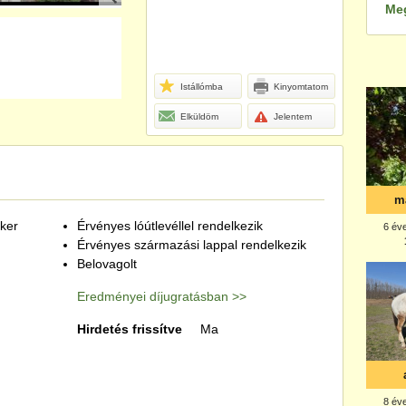
Me
Istállómba
Kinyomtatom
Elküldöm
Jelentem
ker
Érvényes lóútlevéllel rendelkezik
Érvényes származási lappal rendelkezik
Belovagolt
Eredményei díjugratásban >>
Hirdetés frissítve
Ma