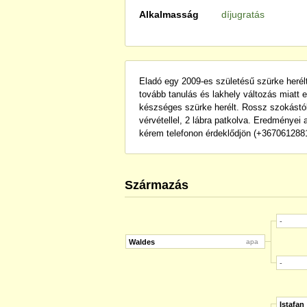
Alkalmasság
díjugratás
Eladó egy 2009-es születésű szürke herél
tovább tanulás és lakhely változás miatt 
készséges szürke herélt. Rossz szokástól
vérvétellel, 2 lábra patkolva. Eredményei 
kérem telefonon érdeklődjön (+367061288
Származás
-
Waldes
apa
-
Istafan