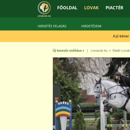
FŐOLDAL
LOVAK
PIACTÉR
HIRDETÉS FELADÁS
HIRDETÉSEIM
A jó tréner
Új keresés indítása »
|
Lovasok.hu
»
Eladó Lovak