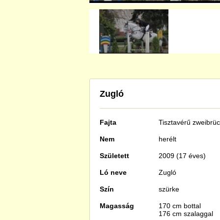
Zugló
Fajta
Tisztavérű
zweibrüc
Nem
herélt
Született
2009 (17 éves)
Ló neve
Zugló
Szín
szürke
Magasság
170 cm bottal
176 cm szalaggal