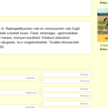
t ló. Rajtengedélyeztem vele és versenyeztem vele Zugló
eladó szeretett lovam. Fiatal, tehetséges, ugrómunkában
 mentes, könnyen kezelhető. Kötelező oltásokkal,
a díjugratás. hu-n megtekinthetőek. További információért
15)
-
dédapa
nagyapa
-
dédanya
-
dédapa
nagyanya
-
dédanya
-
dédapa
nagyapa