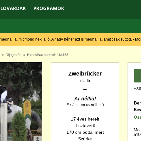
LOVARDÁK
PROGRAMOK
 meghallja, mit mond neki a ló. A nagy tréner azt is meghallja, amit csak suttog. - M
»
Díjugratás
» Hirdetésazonosító:
164168
Zweibrücker
eladó
+36
Ár nélkül
Ber
Fix ár, nem cserélhető
Bes
Öss
17 éves herélt
Tisztavérű
Mag
170 cm bottal mért
510
Szürke