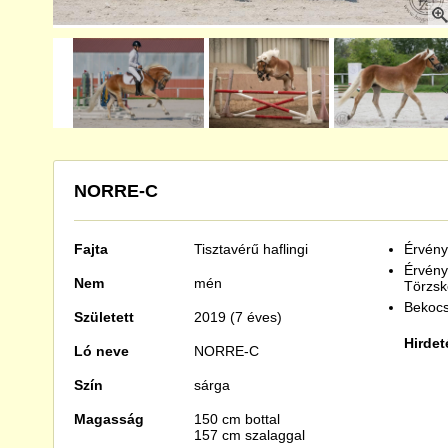
NORRE-C
Fajta
Tisztavérű
haflingi
Érvénye
Érvény
Nem
mén
Törzsk
Bekocs
Született
2019 (7 éves)
Hirdet
Ló neve
NORRE-C
Szín
sárga
Magasság
150 cm bottal
157 cm szalaggal