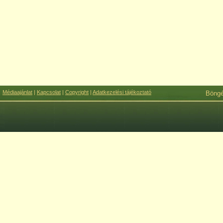
Médiaajánlat
|
Kapcsolat
|
Copyright
|
Adatkezelési tájékoztató
Böng