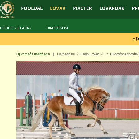
FŐOLDAL
LOVAK
PIACTÉR
LOVARDÁK
PR
HIRDETÉS FELADÁS
HIRDETÉSEIM
A jó t
Új keresés indítása »
|
Lovasok.hu
»
Eladó Lovak
» » Hirdetésazonosító