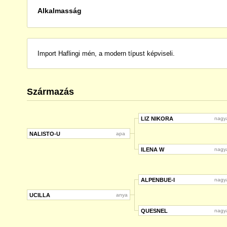
Alkalmasság
Import Haflingi mén, a modern típust képviseli.
Származás
LIZ NIKORA
nagy
NALISTO-U
apa
ILENA W
nagy
ALPENBUE-I
nagy
UCILLA
anya
QUESNEL
nagy