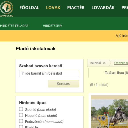
FŐOLDAL
LOVAK
PIACTÉR
LOVARDÁK
PR
HIRDETÉS FELADÁS
HIRDETÉSEIM
A jó tréner m
Eladó iskolalovak
Iskolaló
Összes tö
Szabad szavas kereső
Találati lista
(8
(5 / 1. oldal)
Hirdetés típus
Sportló
(nem eladó)
Hobbiló
(nem eladó)
Fedezőmén
(nem eladó)
Eladó ló