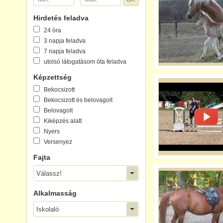
Hirdetés feladva
24 óra
3 napja feladva
7 napja feladva
utolsó látogatásom óta feladva
Képzettség
Bekocsizott
Bekocsizott és belovagolt
Belovagolt
Kiképzés alatt
Nyers
Versenyez
Fajta
Válassz!
Alkalmasság
Iskolaló