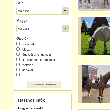
Szín
Válassz!
Megye
Válassz!
Opciók
cserélhető
fotóval
lóútlevéllel rendelkezik
startszámmal rendelkezik
tisztavérű
videóval
FB
Részletes Keresés
Hasznos infók
Hogyan keressek?