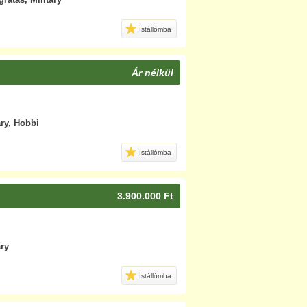
Istállómba
Ár nélkül
ary, Hobbi
Istállómba
3.900.000 Ft
ary
Istállómba