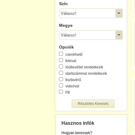
Szín
Válassz!
Megye
Válassz!
Opciók
cserélhető
fotóval
lóútlevéllel rendelkezik
startszámmal rendelkezik
tisztavérű
videóval
FB
Részletes Keresés
Hasznos infók
Hogyan keressek?