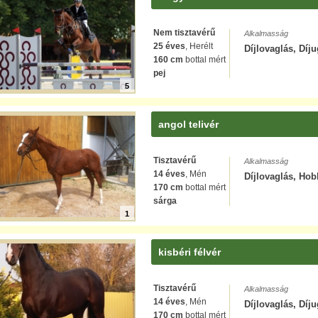
Nem tisztavérű
Alkalmasság
25 éves
, Herélt
Díjlovaglás, Díju
160 cm
bottal mért
pej
5
angol telivér
Tisztavérű
Alkalmasság
14 éves
, Mén
Díjlovaglás, Hobb
170 cm
bottal mért
sárga
1
kisbéri félvér
Tisztavérű
Alkalmasság
14 éves
, Mén
Díjlovaglás, Díju
170 cm
bottal mért