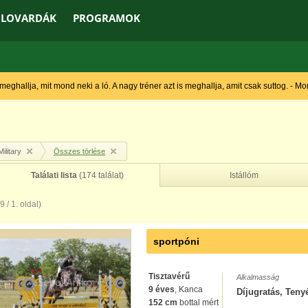
LOVARDÁK
PROGRAMOK
 meghallja, mit mond neki a ló. A nagy tréner azt is meghallja, amit csak suttog. - M
Military
Összes törlése
Találati lista
(174 találat)
Istállóm
(9 / 1. oldal)
sportpóni
Tisztavérű
Alkalmasság
9 éves
, Kanca
Díjugratás, Teny
152 cm
bottal mért