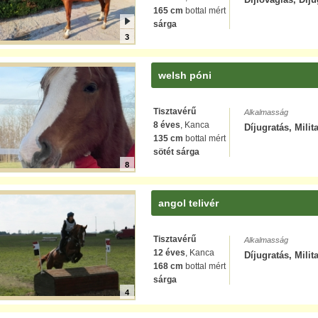
165 cm
bottal mért
sárga
3
welsh póni
Tisztavérű
Alkalmasság
8 éves
, Kanca
Díjugratás, Milit
135 cm
bottal mért
sötét sárga
8
angol telivér
Tisztavérű
Alkalmasság
12 éves
, Kanca
Díjugratás, Milit
168 cm
bottal mért
sárga
4