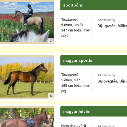
sportpóni
Tisztavérű
Alkalmasság
9 éves
, Herélt
Díjugratás, Milit
147 cm
bottal mért
fakó
7
magyar sportló
Tisztavérű
Alkalmasság
5 éves
, Mén
Díjlovaglás, Díju
160 cm
bottal mért
pej
6
magyar félvér
Nem tisztavérű
Alkalmasság