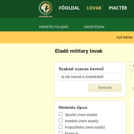
FŐOLDAL
LOVAK
PIACTÉR
HIRDETÉS FELADÁS
HIRDETÉSEIM
A jó tréner
Eladó military lovak
Szabad szavas kereső
Hirdetés típus
Sportló
(nem eladó)
Hobbiló
(nem eladó)
Fedezőmén
(nem eladó)
Eladó ló