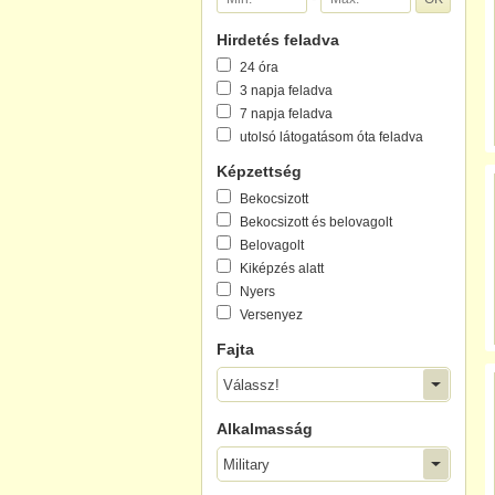
Hirdetés feladva
24 óra
3 napja feladva
7 napja feladva
utolsó látogatásom óta feladva
Képzettség
Bekocsizott
Bekocsizott és belovagolt
Belovagolt
Kiképzés alatt
Nyers
Versenyez
Fajta
Válassz!
Alkalmasság
Military