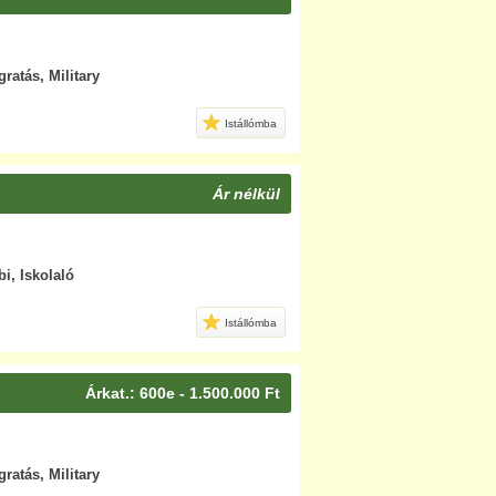
gratás, Military
Istállómba
Ár nélkül
i, Iskolaló
Istállómba
Árkat.: 600e - 1.500.000 Ft
gratás, Military