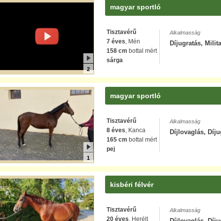
magyar sportló
Tisztavérű
Alkalmasság
7 éves
, Mén
Díjugratás, Milit
158 cm
bottal mért
sárga
2
magyar sportló
Tisztavérű
Alkalmasság
8 éves
, Kanca
Díjlovaglás, Díju
165 cm
bottal mért
pej
1
kisbéri félvér
Tisztavérű
Alkalmasság
20 éves
, Herélt
Díjlovaglás, Díju