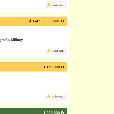
Istállómba
Árkat.: 5.000.000+ Ft
gratás, Military
Istállómba
1.150.000 Ft
Istállómba
1.000.000 Ft