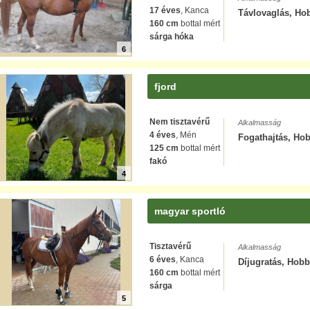
17 éves
, Kanca
Távlovaglás, Hob
160 cm
bottal mért
sárga hóka
6
fjord
Nem tisztavérű
Alkalmasság
4 éves
, Mén
Fogathajtás, Hob
125 cm
bottal mért
fakó
4
magyar sportló
Tisztavérű
Alkalmasság
6 éves
, Kanca
Díjugratás, Hobbi
160 cm
bottal mért
sárga
5