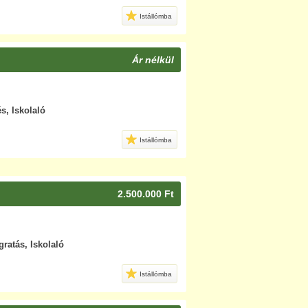
Istállómba
Ár nélkül
s, Iskolaló
Istállómba
2.500.000 Ft
gratás, Iskolaló
Istállómba