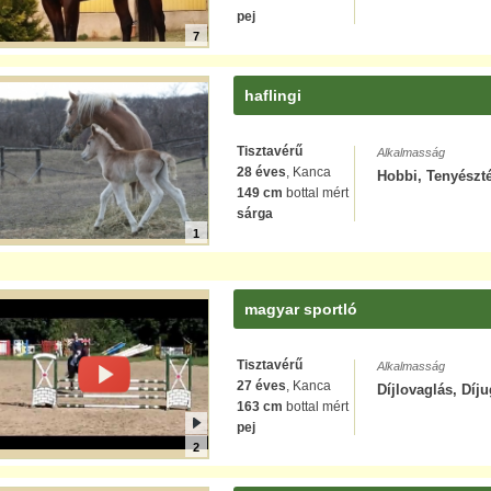
pej
7
haflingi
Tisztavérű
Alkalmasság
28 éves
, Kanca
Hobbi, Tenyészté
149 cm
bottal mért
sárga
1
magyar sportló
Tisztavérű
Alkalmasság
27 éves
, Kanca
Díjlovaglás, Díju
163 cm
bottal mért
pej
2