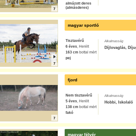
almázott deres
(almásderes)
7
magyar sportló
Tisztavérű
Alkalmasság
6 éves
, Herélt
Díjlovaglás, Díju
163 cm
bottal mért
pej
7
fjord
Nem tisztavérű
Alkalmasság
5 éves
, Herélt
Hobbi, Iskolaló
138 cm
bottal mért
fakó
7
magyar félvér