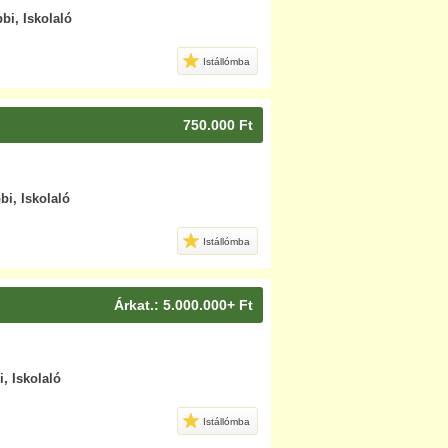
bi, Iskolaló
Istállómba
750.000 Ft
bi, Iskolaló
Istállómba
Árkat.: 5.000.000+ Ft
, Iskolaló
Istállómba