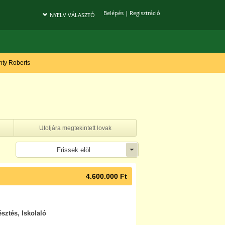
Belépés
|
Regisztráció
NYELV VÁLASZTÓ
onty Roberts
Utoljára megtekintett lovak
Frissek elöl
4.600.000 Ft
észtés, Iskolaló