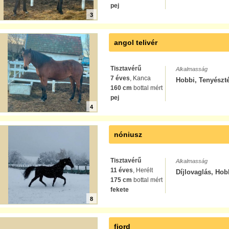
pej
3
angol telivér
Tisztavérű
Alkalmasság
7 éves
, Kanca
Hobbi, Tenyészt
160 cm
bottal mért
pej
4
nóniusz
Tisztavérű
Alkalmasság
11 éves
, Herélt
Díjlovaglás, Hob
175 cm
bottal mért
fekete
8
fjord