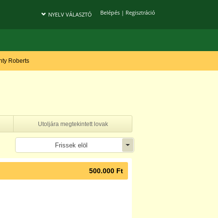
Belépés
|
Regisztráció
NYELV VÁLASZTÓ
onty Roberts
Utoljára megtekintett lovak
Frissek elöl
500.000 Ft