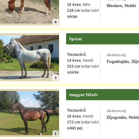
16 éves
, Mén
Western, Hobbi
128 cm
bottal mért
sárga
4
lipicai
Tisztavérű
Alkalmasság
14 éves
, Herélt
Fogathajtás, Díj
153 cm
bottal mért
szürke
3
magyar félvér
Tisztavérű
Alkalmasság
16 éves
, Herélt
Díjugratás, Hobb
172 cm
bottal mért
sötét pej
1