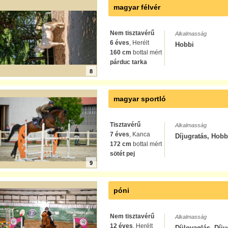
magyar félvér
Nem tisztavérű
Alkalmasság
6 éves
, Herélt
Hobbi
160 cm
bottal mért
párduc tarka
8
magyar sportló
Tisztavérű
Alkalmasság
7 éves
, Kanca
Díjugratás, Hobb
172 cm
bottal mért
sötét pej
9
póni
Nem tisztavérű
Alkalmasság
12 éves
, Herélt
Díjlovaglás, Díj