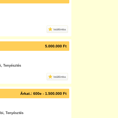
Istállómba
5.000.000 Ft
i, Tenyésztés
Istállómba
Árkat.: 600e - 1.500.000 Ft
bi, Tenyésztés