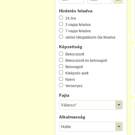
Hirdetés feladva
24 óra
3 napja feladva
7 napja feladva
utolsó látogatásom óta feladva
Képzettség
Bekocsizott
Bekocsizott és belovagolt
Belovagolt
Kiképzés alatt
Nyers
Versenyez
Fajta
Válassz!
Alkalmasság
Hobbi