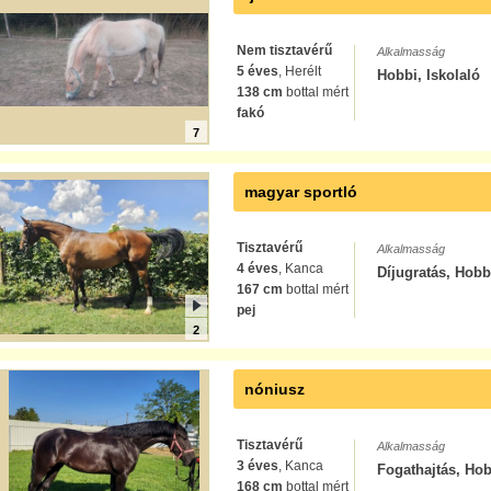
Nem tisztavérű
Alkalmasság
5 éves
, Herélt
Hobbi, Iskolaló
138 cm
bottal mért
fakó
7
magyar sportló
Tisztavérű
Alkalmasság
4 éves
, Kanca
Díjugratás, Hobb
167 cm
bottal mért
pej
2
nóniusz
Tisztavérű
Alkalmasság
3 éves
, Kanca
Fogathajtás, Hob
168 cm
bottal mért