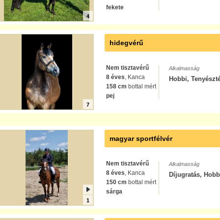
fekete
4
hidegvérű
Nem tisztavérű
Alkalmasság
8 éves
, Kanca
Hobbi, Tenyészt
158 cm
bottal mért
pej
7
magyar sportfélvér
Nem tisztavérű
Alkalmasság
8 éves
, Kanca
Díjugratás, Hobb
150 cm
bottal mért
sárga
1