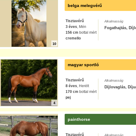
belga melegvérű
Tisztavérű
Alkalmasság
3 éves
, Mén
Fogathajtás, Díj
156 cm
bottal mért
cremello
10
magyar sportló
Tisztavérű
Alkalmasság
8 éves
, Herélt
Díjlovaglás, Díj
170 cm
bottal mért
pej
4
painthorse
Tisztavérű
Alkalmasság