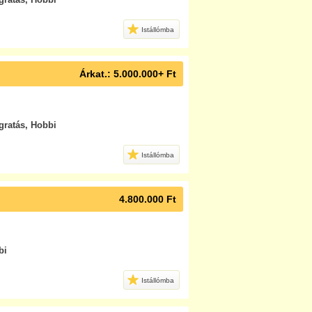
Istállómba
Árkat.: 5.000.000+ Ft
ugratás, Hobbi
Istállómba
4.800.000 Ft
bi
Istállómba