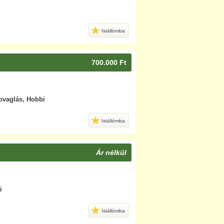
Istállómba
700.000 Ft
lovaglás, Hobbi
Istállómba
Ár nélkül
i
Istállómba