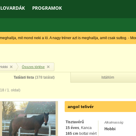
LOVARDÁK
PROGRAMOK
 meghallja, mit mond neki a ló. A nagy tréner azt is meghallja, amit csak suttog. - M
Hobbi
Összes törlése
Találati lista
(378 találat)
Istállóm
(18 / 1. oldal)
angol telivér
Tisztavérű
Alkalmasság
15 éves
, Kanca
Hobbi
165 cm
bottal mért