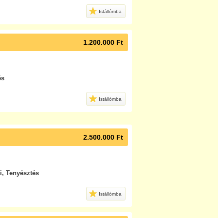
Istállómba
1.200.000 Ft
és
Istállómba
2.500.000 Ft
i, Tenyésztés
Istállómba