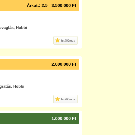
Árkat.: 2.5 - 3.500.000 Ft
lovaglás, Hobbi
Istállómba
2.000.000 Ft
ugratás, Hobbi
Istállómba
1.000.000 Ft