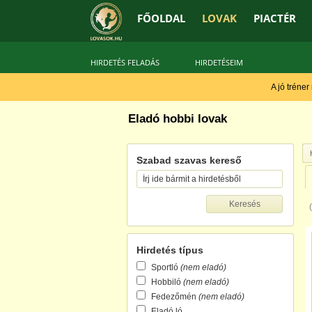
FŐOLDAL
LOVAK
PIACTÉR
HIRDETÉS FELADÁS
HIRDETÉSEIM
A jó tréner
Eladó hobbi lovak
Szabad szavas kereső
Hirdetés típus
Sportló
(nem eladó)
Hobbiló
(nem eladó)
Fedezőmén
(nem eladó)
Eladó ló