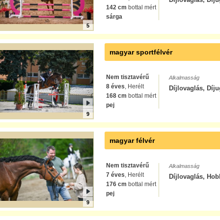
142 cm
bottal mért
sárga
5
magyar sportfélvér
Nem tisztavérű
Alkalmasság
8 éves
, Herélt
Díjlovaglás, Díj
168 cm
bottal mért
pej
9
magyar félvér
Nem tisztavérű
Alkalmasság
7 éves
, Herélt
Díjlovaglás, Hob
176 cm
bottal mért
pej
9