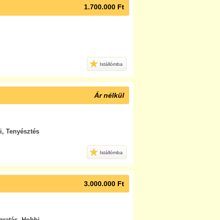
1.700.000 Ft
Istállómba
Ár nélkül
i, Tenyésztés
Istállómba
3.000.000 Ft
ugratás, Hobbi