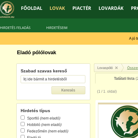
FŐOLDAL
LOVAK
PIACTÉR
LOVARDÁK
PR
HIRDETÉS FELADÁS
HIRDETÉSEIM
A jó tr
Eladó pólólovak
Lovaspóló
Összes
Szabad szavas kereső
Találati lista
(
(1 / 1. oldal)
Hirdetés típus
Sportló
(nem eladó)
Hobbiló
(nem eladó)
Fedezőmén
(nem eladó)
Eladó ló