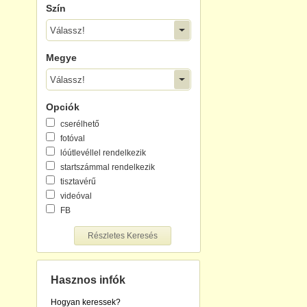
Szín
Válassz!
Megye
Válassz!
Opciók
cserélhető
fotóval
lóútlevéllel rendelkezik
startszámmal rendelkezik
tisztavérű
videóval
FB
Részletes Keresés
Hasznos infók
Hogyan keressek?