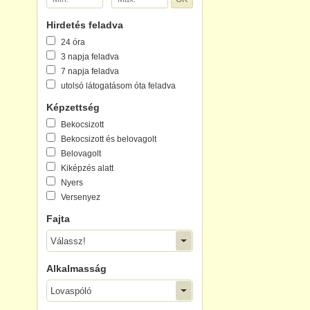
Hirdetés feladva
24 óra
3 napja feladva
7 napja feladva
utolsó látogatásom óta feladva
Képzettség
Bekocsizott
Bekocsizott és belovagolt
Belovagolt
Kiképzés alatt
Nyers
Versenyez
Fajta
Válassz!
Alkalmasság
Lovaspóló