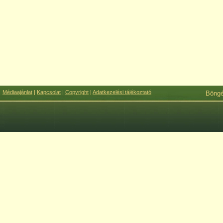
Médiaajánlat
|
Kapcsolat
|
Copyright
|
Adatkezelési tájékoztató
Böng