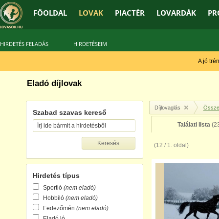
FŐOLDAL
LOVAK
PIACTÉR
LOVARDÁK
PR
HIRDETÉS FELADÁS
HIRDETÉSEIM
A jó tréner 
Eladó díjlovak
Díjlovaglás
Összes
Szabad szavas kereső
Találati lista
(23
(12 / 1. oldal)
Hirdetés típus
Sportló
(nem eladó)
Hobbiló
(nem eladó)
Fedezőmén
(nem eladó)
Eladó ló