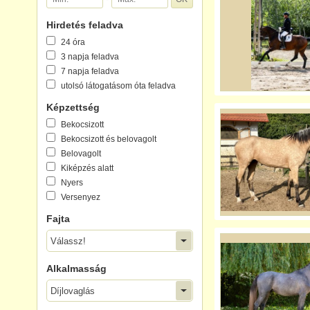
Hirdetés feladva
24 óra
3 napja feladva
7 napja feladva
utolsó látogatásom óta feladva
Képzettség
Bekocsizott
Bekocsizott és belovagolt
Belovagolt
Kiképzés alatt
Nyers
Versenyez
Fajta
Válassz!
Alkalmasság
Díjlovaglás