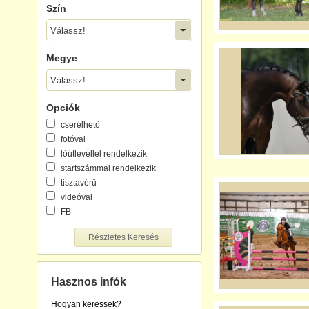
Szín
Válassz!
Megye
Válassz!
Opciók
cserélhető
fotóval
lóútlevéllel rendelkezik
startszámmal rendelkezik
tisztavérű
videóval
FB
Részletes Keresés
Hasznos infók
Hogyan keressek?