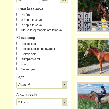
Hirdetés feladva
24 óra
3 napja feladva
7 napja feladva
utolsó látogatásom óta feladva
Képzettség
Bekocsizott
Bekocsizott és belovagolt
Belovagolt
Kiképzés alatt
Nyers
Versenyez
Fajta
Válassz!
Alkalmasság
Military