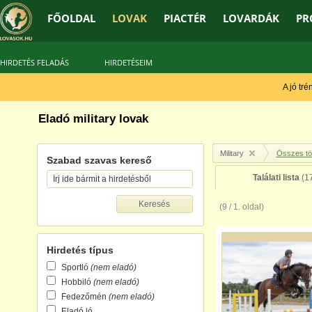
FŐOLDAL
LOVAK
PIACTÉR
LOVARDÁK
PR
HIRDETÉS FELADÁS
HIRDETÉSEIM
A jó tréner 
Eladó military lovak
Military
Összes tö
Szabad szavas kereső
Találati lista
(17
(9 / 1. oldal)
Hirdetés típus
Sportló
(nem eladó)
Hobbiló
(nem eladó)
Fedezőmén
(nem eladó)
Eladó ló