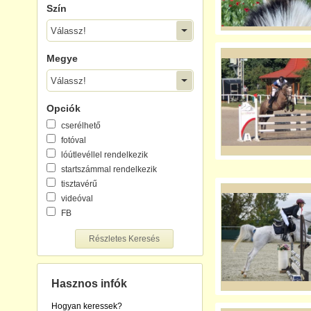
Szín
Válassz!
Megye
Válassz!
Opciók
cserélhető
fotóval
lóútlevéllel rendelkezik
startszámmal rendelkezik
tisztavérű
videóval
FB
Részletes Keresés
Hasznos infók
Hogyan keressek?