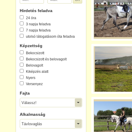
Hirdetés feladva
24 óra
3 napja feladva
7 napja feladva
utolsó látogatásom óta feladva
Képzettség
Bekocsizott
Bekocsizott és belovagolt
Belovagolt
Kiképzés alatt
Nyers
Versenyez
Fajta
Válassz!
Alkalmasság
Távlovaglás