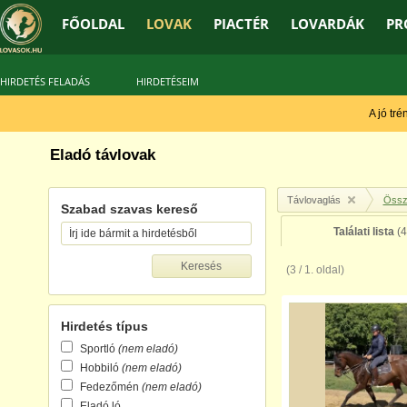
FŐOLDAL
LOVAK
PIACTÉR
LOVARDÁK
PR
HIRDETÉS FELADÁS
HIRDETÉSEIM
A jó tréner m
Eladó távlovak
Távlovaglás
Össz
Szabad szavas kereső
Találati lista
(4
(3 / 1. oldal)
Hirdetés típus
Sportló
(nem eladó)
Hobbiló
(nem eladó)
Fedezőmén
(nem eladó)
Eladó ló