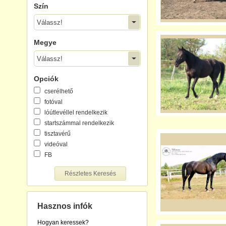
Szín
Válassz!
Megye
Válassz!
Opciók
cserélhető
fotóval
lóútlevéllel rendelkezik
startszámmal rendelkezik
tisztavérű
videóval
FB
Részletes Keresés
Hasznos infók
Hogyan keressek?