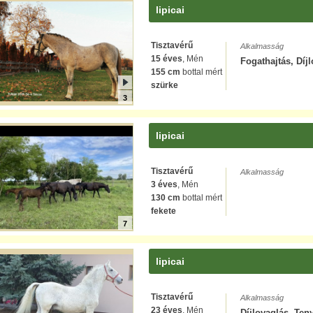
lipicai
Tisztavérű
Alkalmasság
15 éves
, Mén
Fogathajtás, Díj
155 cm
bottal mért
szürke
3
lipicai
Tisztavérű
Alkalmasság
3 éves
, Mén
130 cm
bottal mért
fekete
7
lipicai
Tisztavérű
Alkalmasság
23 éves
, Mén
Díjlovaglás, Ten