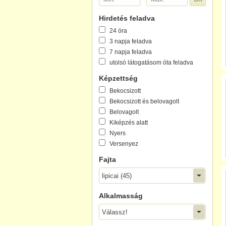
Hirdetés feladva
24 óra
3 napja feladva
7 napja feladva
utolsó látogatásom óta feladva
Képzettség
Bekocsizott
Bekocsizott és belovagolt
Belovagolt
Kiképzés alatt
Nyers
Versenyez
Fajta
lipicai (45)
Alkalmasság
Válassz!