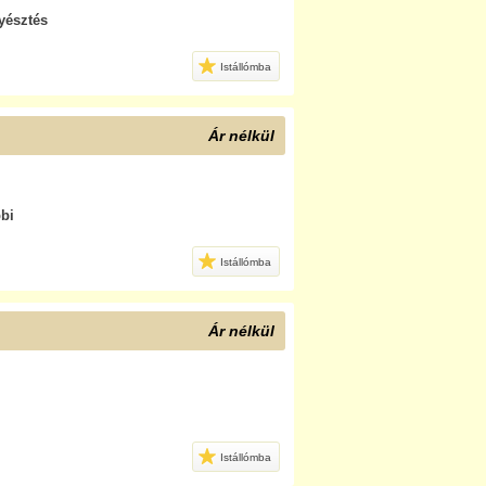
yésztés
Istállómba
Ár nélkül
bi
Istállómba
Ár nélkül
Istállómba