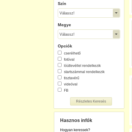
Szín
Válassz!
Megye
Válassz!
Opciók
cserélhető
fotóval
lóútlevéllel rendelkezik
startszámmal rendelkezik
tisztavérű
videóval
FB
Részletes Keresés
Hasznos infók
Hogyan keressek?