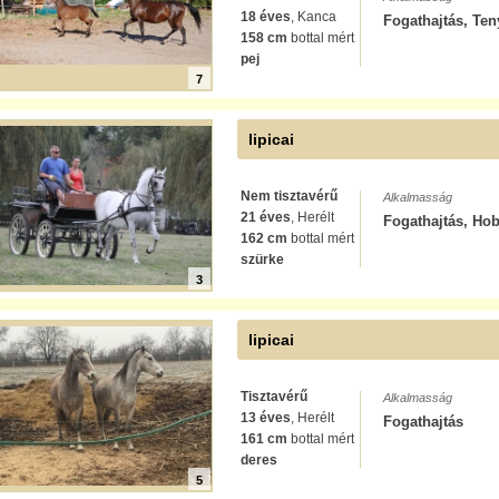
18 éves
, Kanca
Fogathajtás, Ten
158 cm
bottal mért
pej
7
lipicai
Nem tisztavérű
Alkalmasság
21 éves
, Herélt
Fogathajtás, Hob
162 cm
bottal mért
szürke
3
lipicai
Tisztavérű
Alkalmasság
13 éves
, Herélt
Fogathajtás
161 cm
bottal mért
deres
5