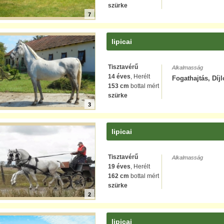
szürke
7
lipicai
Tisztavérű
Alkalmasság
14 éves
, Herélt
Fogathajtás, Díj
153 cm
bottal mért
szürke
3
lipicai
Tisztavérű
Alkalmasság
19 éves
, Herélt
162 cm
bottal mért
szürke
2
lipicai