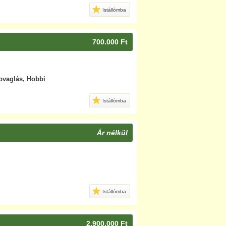
Istállómba
700.000 Ft
lovaglás, Hobbi
Istállómba
Ár nélkül
Istállómba
2.900.000 Ft