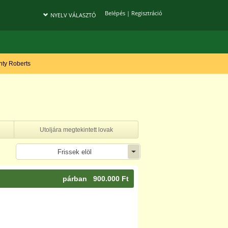
Belépés
|
Regisztráció
NYELV VÁLASZTÓ
onty Roberts
Utoljára megtekintett lovak
Frissek elöl
párban 900.000 Ft