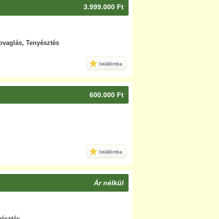
3.999.000 Ft
lovaglás, Tenyésztés
Istállómba
600.000 Ft
Istállómba
Ár nélkül
yésztés