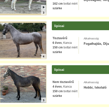
162 cm
bottal mért
szürke
3
lipicai
Tisztavérű
Alkalmasság
6 éves
, Kanca
Fogathajtás, Díj
150 cm
bottal mért
szürke
4
lipicai
Nem tisztavérű
Alkalmasság
4 éves
, Kanca
Hobbi, Iskolaló
150 cm
bottal mért
szürke
3