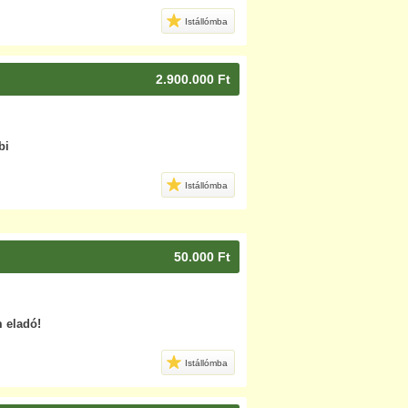
Istállómba
2.900.000 Ft
bi
Istállómba
50.000 Ft
 eladó!
Istállómba