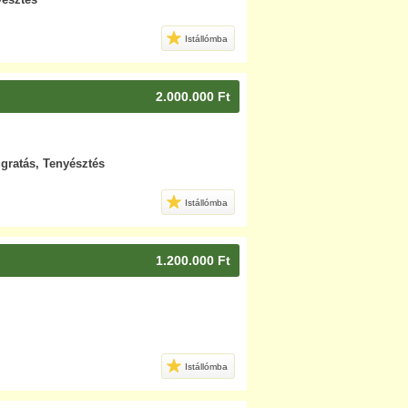
Istállómba
2.000.000 Ft
ugratás, Tenyésztés
Istállómba
1.200.000 Ft
Istállómba