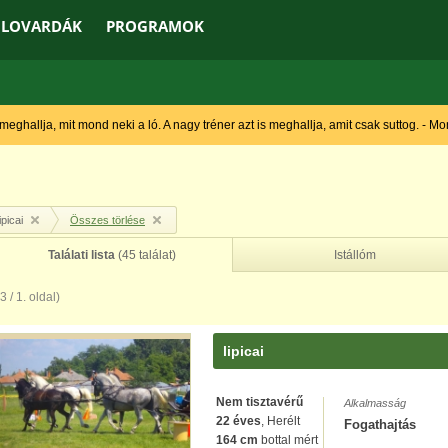
LOVARDÁK
PROGRAMOK
 meghallja, mit mond neki a ló. A nagy tréner azt is meghallja, amit csak suttog. - M
lipicai
Összes törlése
Találati lista
(45 találat)
Istállóm
(3 / 1. oldal)
lipicai
Nem tisztavérű
Alkalmasság
22 éves
, Herélt
Fogathajtás
164 cm
bottal mért