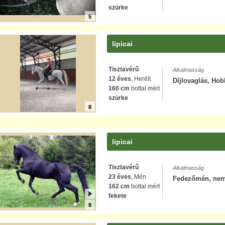
szürke
5
lipicai
Tisztavérű
Alkalmasság
12 éves
, Herélt
Díjlovaglás, Hob
160 cm
bottal mért
szürke
8
lipicai
Tisztavérű
Alkalmasság
23 éves
, Mén
Fedezőmén, nem
162 cm
bottal mért
fekete
8