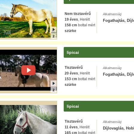
Nem tisztavérű
Alkalmasság
19 éves
, Herélt
Fogathajtás, Díj
158 cm
bottal mért
szürke
2
lipicai
Tisztavérű
Alkalmasság
20 éves
, Herélt
Fogathajtás, Díj
153 cm
bottal mért
szürke
2
lipicai
Tisztavérű
Alkalmasság
11 éves
, Herélt
Díjlovaglás, Hobb
165 cm
bottal mért