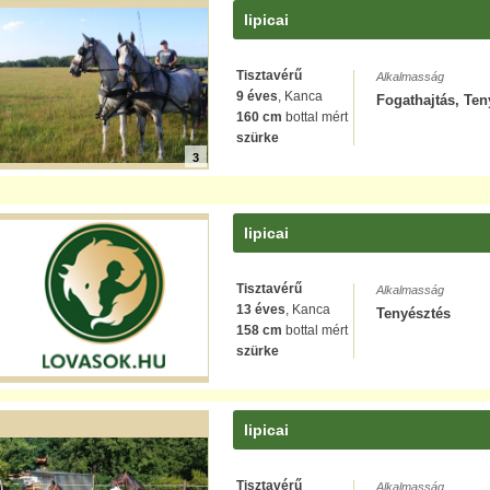
lipicai
Tisztavérű
Alkalmasság
9 éves
, Kanca
Fogathajtás, Ten
160 cm
bottal mért
szürke
3
lipicai
Tisztavérű
Alkalmasság
13 éves
, Kanca
Tenyésztés
158 cm
bottal mért
szürke
lipicai
Tisztavérű
Alkalmasság