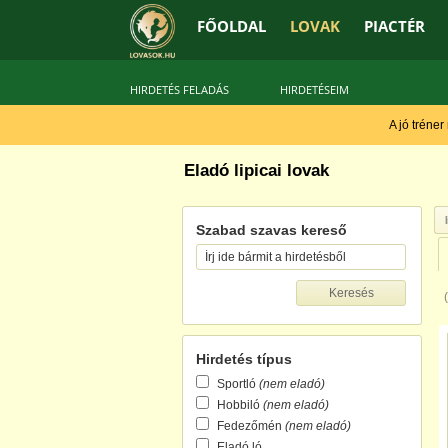
FŐOLDAL
LOVAK
PIACTÉR
HIRDETÉS FELADÁS
HIRDETÉSEIM
A jó tréner
Eladó lipicai lovak
Szabad szavas kereső
Hirdetés típus
Sportló
(nem eladó)
Hobbiló
(nem eladó)
Fedezőmén
(nem eladó)
Eladó ló