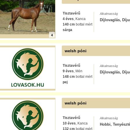
Tisztavérű
Alkalmasság
4 éves
, Kanca
Díjlovaglás, Díj
140 cm
bottal mért
sárga
4
welsh póni
Tisztavérű
Alkalmasság
9 éves
, Mén
Díjlovaglás, Díj
148 cm
bottal mért
pej
welsh póni
Tisztavérű
Alkalmasság
10 éves
, Kanca
Hobbi, Tenyészté
132 cm
bottal mért