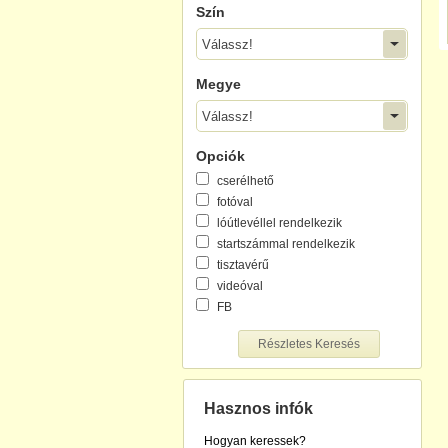
Szín
Válassz!
Megye
Válassz!
Opciók
cserélhető
fotóval
lóútlevéllel rendelkezik
startszámmal rendelkezik
tisztavérű
videóval
FB
Részletes Keresés
Hasznos infók
Hogyan keressek?