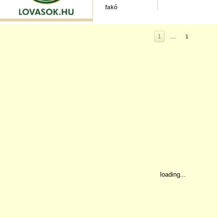
fakó
...
1
1
loading...