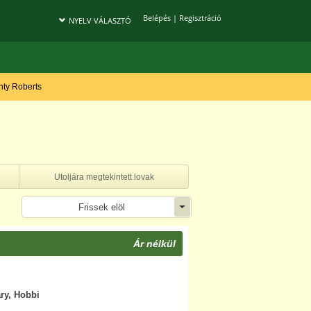
Belépés
|
Regisztráció
NYELV VÁLASZTÓ
onty Roberts
Utoljára megtekintett lovak
Frissek elöl
Ár nélkül
ary, Hobbi