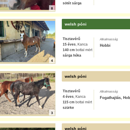
sötét sárga
8
welsh póni
Tisztavérű
Alkalmasság
15 éves
, Kanca
Hobbi
140 cm
bottal mért
sárga hóka
4
welsh póni
Tisztavérű
Alkalmasság
4 éves
, Kanca
Fogathajtás, Hob
115 cm
bottal mért
szürke
3
welsh póni