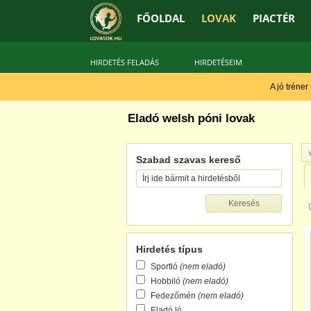
FŐOLDAL
LOVAK
PIACTÉR
HIRDETÉS FELADÁS
HIRDETÉSEIM
A jó tréner
Eladó welsh póni lovak
Szabad szavas kereső
Hirdetés típus
Sportló
(nem eladó)
Hobbiló
(nem eladó)
Fedezőmén
(nem eladó)
Eladó ló