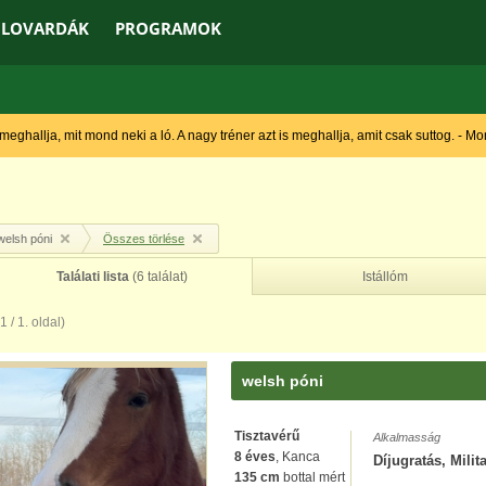
LOVARDÁK
PROGRAMOK
 meghallja, mit mond neki a ló. A nagy tréner azt is meghallja, amit csak suttog. - M
welsh póni
Összes törlése
Találati lista
(6 találat)
Istállóm
(1 / 1. oldal)
welsh póni
Tisztavérű
Alkalmasság
8 éves
, Kanca
Díjugratás, Milit
135 cm
bottal mért