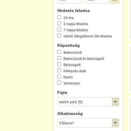
Hirdetés feladva
24 óra
3 napja feladva
7 napja feladva
utolsó látogatásom óta feladva
Képzettség
Bekocsizott
Bekocsizott és belovagolt
Belovagolt
Kiképzés alatt
Nyers
Versenyez
Fajta
welsh póni (6)
Alkalmasság
Válassz!