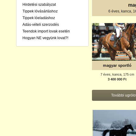
Hirdetési szabályzat
mag
Tippek lóvásárláshoz
6 éves, kanca, 
Tippek lóeladáshoz
Adás-vételi szerzodés
Teendok import lovak esetén
Hogyan NE vegyünk lovat?!
magyar sportló
7 éves, kanca, 175 cm
3 400 000 Ft
További ugról