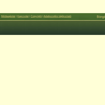
Médiaajánlat
|
Kapcsolat
|
Copyright
|
Adatkezelési tájékoztató
Böng