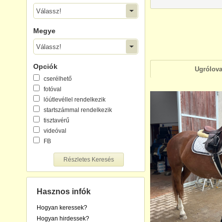
Válassz!
Megye
Válassz!
Opciók
Ugrólov
cserélhető
fotóval
lóútlevéllel rendelkezik
startszámmal rendelkezik
tisztavérű
videóval
FB
Részletes Keresés
Hasznos infók
Hogyan keressek?
Hogyan hirdessek?