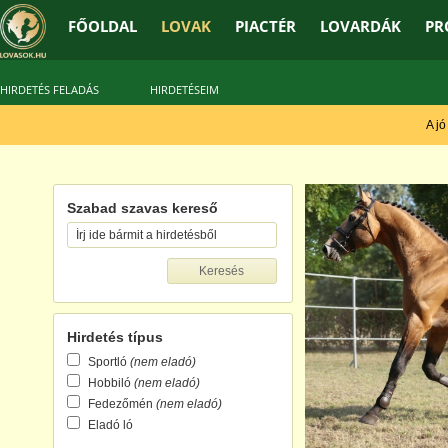
FŐOLDAL
LOVAK
PIACTÉR
LOVARDÁK
PR
HIRDETÉS FELADÁS
HIRDETÉSEIM
A jó tr
Szabad szavas kereső
Hirdetés típus
Sportló
(nem eladó)
Hobbiló
(nem eladó)
Fedezőmén
(nem eladó)
Eladó ló