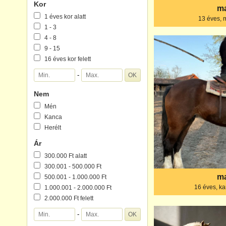
Kor
ma
1 éves kor alatt
13 éves, 
1 - 3
4 - 8
9 - 15
16 éves kor felett
-
Nem
Mén
Kanca
Herélt
Ár
300.000 Ft alatt
300.001 - 500.000 Ft
ma
500.001 - 1.000.000 Ft
16 éves, k
1.000.001 - 2.000.000 Ft
2.000.000 Ft felett
-