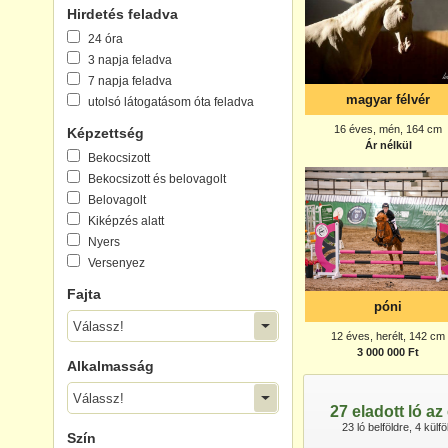
Hirdetés feladva
24 óra
3 napja feladva
7 napja feladva
magyar félvér
utolsó látogatásom óta feladva
16 éves, mén, 164 cm
Képzettség
Ár nélkül
Bekocsizott
Bekocsizott és belovagolt
Belovagolt
Kiképzés alatt
Nyers
Versenyez
Fajta
póni
Válassz!
12 éves, herélt, 142 cm
3 000 000 Ft
Alkalmasság
Válassz!
27 eladott ló a
23 ló belföldre, 4 külf
Szín