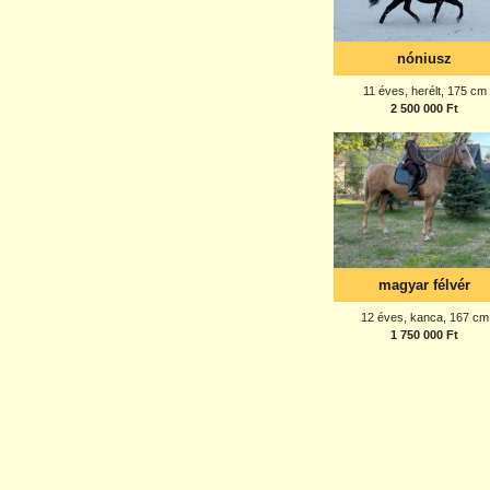
nóniusz
11 éves, herélt, 175 cm
2 500 000 Ft
magyar félvér
12 éves, kanca, 167 cm
1 750 000 Ft