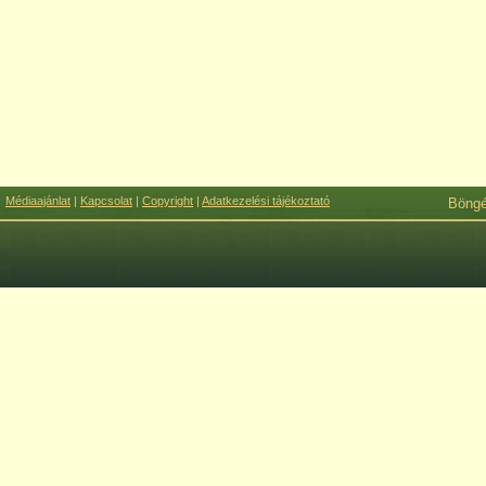
Médiaajánlat
|
Kapcsolat
|
Copyright
|
Adatkezelési tájékoztató
Böng