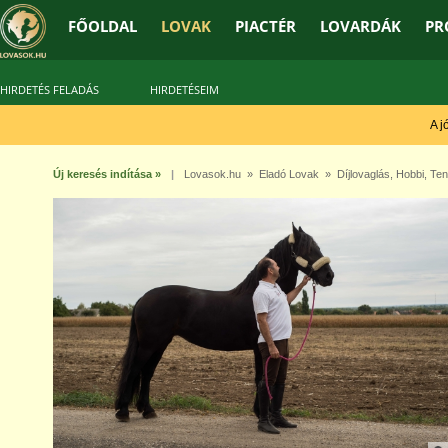
FŐOLDAL
LOVAK
PIACTÉR
LOVARDÁK
PR
HIRDETÉS FELADÁS
HIRDETÉSEIM
A jó 
Új keresés indítása »
|
Lovasok.hu
»
Eladó Lovak
»
Díjlovaglás
,
Hobbi
,
Ten