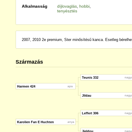
Alkalmasság
díjlovaglás
,
hobbi
,
tenyésztés
2007, 2010 2e premium, Ster minősítésű kanca. Esetleg bérelhe
Származás
Teunis 332
nagy
Harmen 424
apa
Jildau
nagy
Leffert 306
nagy
Karolien Fan E Huchten
anya
Jieldou
nagy