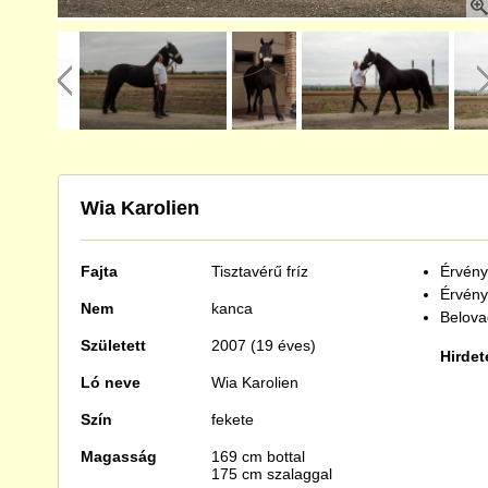
Wia Karolien
Fajta
Tisztavérű
fríz
Érvénye
Érvény
Nem
kanca
Belova
Született
2007 (19 éves)
Hirdet
Ló neve
Wia Karolien
Szín
fekete
Magasság
169 cm bottal
175 cm szalaggal