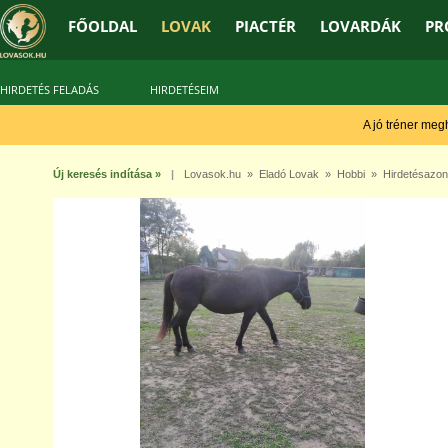
FŐOLDAL
LOVAK
PIACTÉR
LOVARDÁK
PR
HIRDETÉS FELADÁS
HIRDETÉSEIM
A jó tréner meghal
Új keresés indítása »
|
Lovasok.hu
»
Eladó Lovak
»
Hobbi
» Hirdetésazon