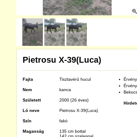
Pietrosu X-39(Luca)
Fajta
Tisztavérű
hucul
Érvénye
Érvény
Nem
kanca
Bekocs
Született
2000 (26 éves)
Hirdet
Ló neve
Pietrosu X-39(Luca)
Szín
fakó
Magasság
135 cm bottal
142 cm szalaggal