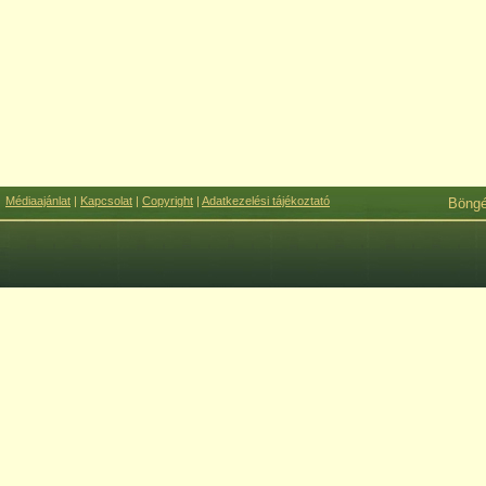
Médiaajánlat
|
Kapcsolat
|
Copyright
|
Adatkezelési tájékoztató
Böng