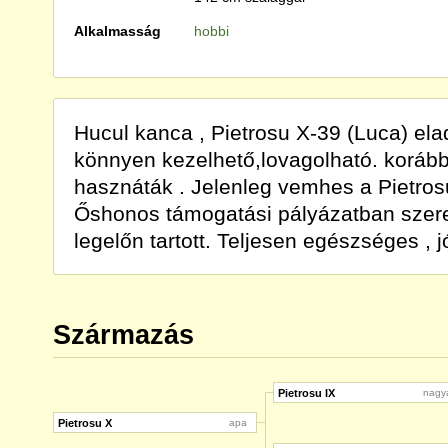
Alkalmasság
hobbi
Hucul kanca , Pietrosu X-39 (Luca) el
könnyen kezelhető,lovagolható. korább
hasznáták . Jelenleg vemhes a Pietros
Őshonos támogatási pályázatban szer
legelőn tartott. Teljesen egészséges , 
Származás
Pietrosu IX
nagy
Pietrosu X
apa