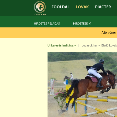
FŐOLDAL
LOVAK
PIACTÉR
HIRDETÉS FELADÁS
HIRDETÉSEIM
A jó tréner
Új keresés indítása »
|
Lovasok.hu
»
Eladó Lovak