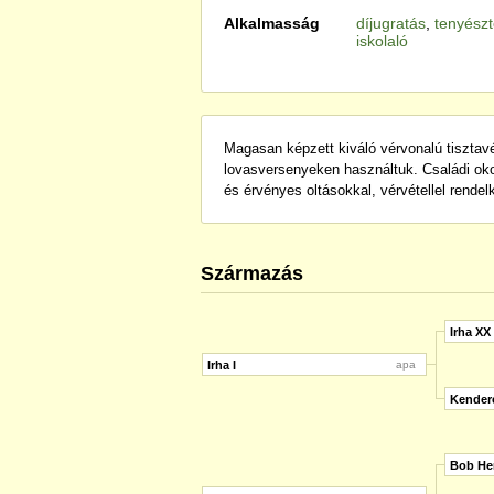
Alkalmasság
díjugratás
,
tenyész
iskolaló
Magasan képzett kiváló vérvonalú tisztav
lovasversenyeken használtuk. Családi oko
és érvényes oltásokkal, vérvétellel rendel
Származás
Irha XX
Irha I
apa
Kendere
Bob He