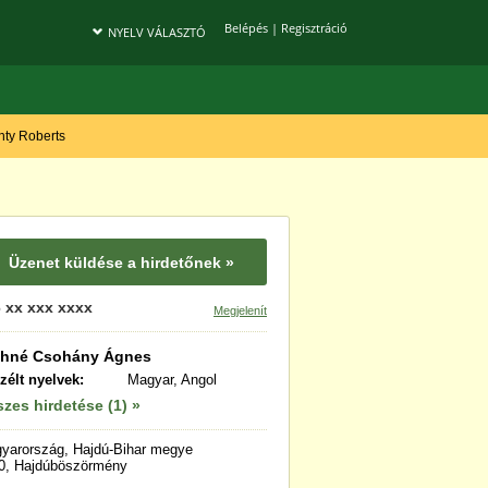
Belépés
|
Regisztráció
NYELV VÁLASZTÓ
onty Roberts
Üzenet küldése a hirdetőnek »
 xx xxx xxxx
Megjelenít
thné Csohány Ágnes
zélt nyelvek:
Magyar, Angol
zes hirdetése (1) »
yarország, Hajdú-Bihar megye
0, Hajdúböszörmény