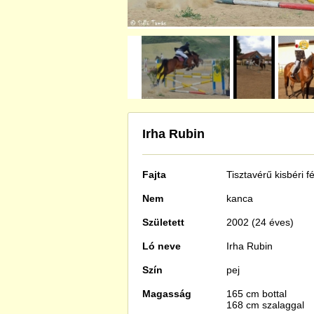
Irha Rubin
Fajta
Tisztavérű
kisbéri f
Nem
kanca
Született
2002 (24 éves)
Ló neve
Irha Rubin
Szín
pej
Magasság
165 cm bottal
168 cm szalaggal