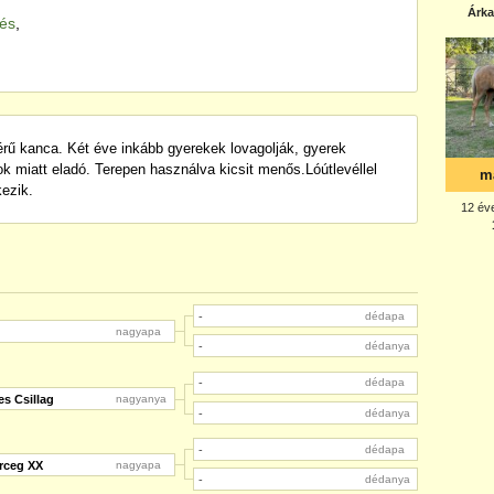
tés
,
érű kanca. Két éve inkább gyerekek lovagolják, gyerek
k miatt eladó. Terepen használva kicsit menős.Lóútlevéllel
kezik.
-
dédapa
nagyapa
-
dédanya
-
dédapa
s Csillag
nagyanya
-
dédanya
-
dédapa
rceg XX
nagyapa
-
dédanya